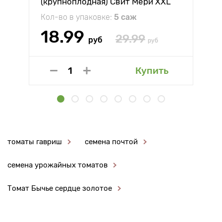
(крупноплодная) Свит Мери XXL
Кол-во в упаковке:
5 саж
18.99
29.99
руб
руб
Купить
томаты гавриш
семена почтой
семена урожайных томатов
Томат Бычье сердце золотое