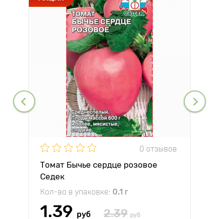
0 отзывов
Томат Бычье сердце розовое
Седек
Кол-во в упаковке:
0.1 г
1.39
2.39
руб
руб