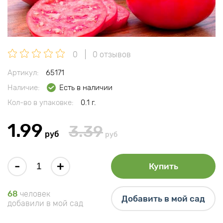
0
0 отзывов
Артикул:
65171
Наличие:
Есть в наличии
Кол-во в упаковке:
0.1 г.
1.99
3.39
руб
руб
-
+
Купить
68
человек
Добавить в мой сад
добавили в мой сад