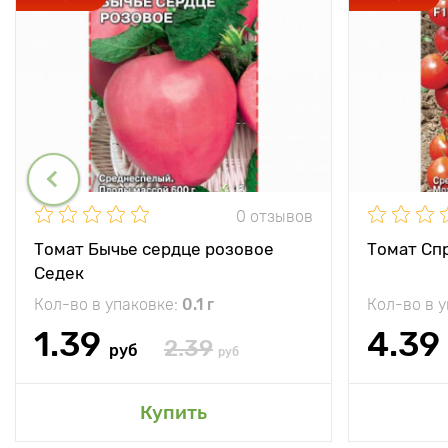
0 отзывов
Томат Бычье сердце розовое
Томат Спр
Седек
Кол-во в упаковке:
0.1 г
Кол-во в 
1.39
4.39
2.39
руб
руб
Купить