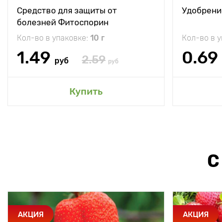
Средство для защиты от
Удобрени
болезней Фитоспорин
Кол-во в упаковке:
10 г
Кол-во в 
1.49
0.69
2.59
руб
руб
Купить
С
АКЦИЯ
АКЦИЯ