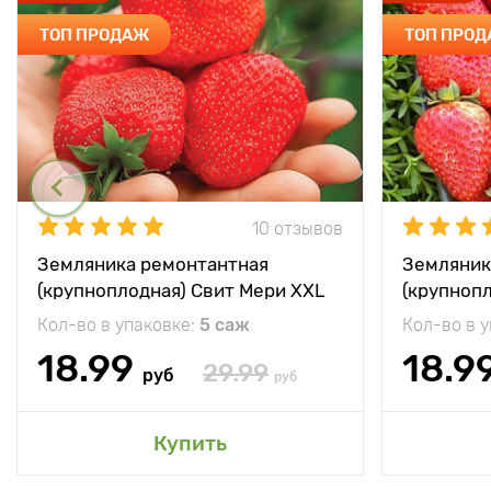
ТОП ПРОДАЖ
ТОП ПРО
10 отзывов
Земляника ремонтантная
Земляник
(крупноплодная) Свит Мери XXL
(крупноп
Кол-во в упаковке:
5 саж
Кол-во в 
18.99
18.9
29.99
руб
руб
Купить