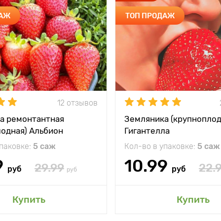
ДАЖ
ТОП ПРОДАЖ
12 отзывов
а ремонтантная
Земляника (крупноплод
лодная) Альбион
Гигантелла
упаковке:
5 саж
Кол-во в упаковке:
5 саж
9
10.99
29.99
22.
руб
руб
руб
Купить
Купить