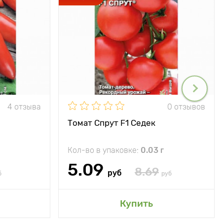
4 отзыва
0 отзывов
Томат Спрут F1 Седек
Кол-во в упаковке:
0.03 г
5.09
8.69
руб
б
руб
Купить