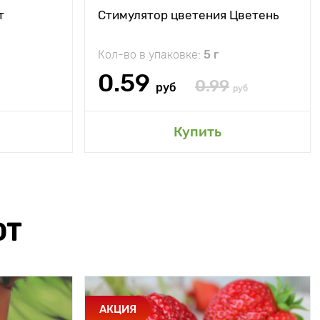
т
Стимулятор цветения Цветень
Кол-во в упаковке:
5 г
0.59
0.99
руб
руб
Купить
ЮТ
АКЦИЯ