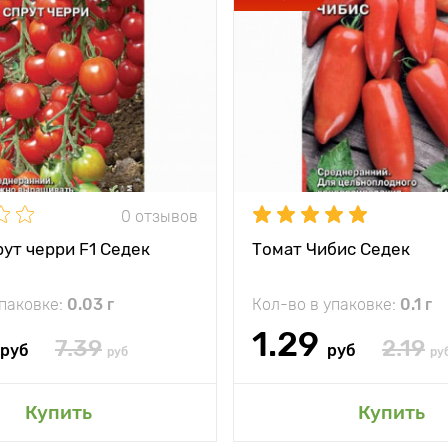
0 отзывов
ут черри F1 Седек
Томат Чибис Седек
упаковке:
0.03 г
Кол-во в упаковке:
0.1 г
1.29
7.39
2.19
руб
руб
руб
ру
Купить
Купить