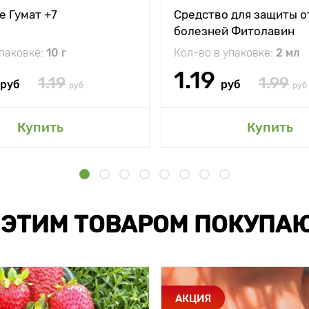
е Гумат +7
Средство для защиты о
болезней Фитолавин
упаковке:
10 г
Кол-во в упаковке:
2 мл
1.19
1.19
1.99
руб
руб
руб
руб
Купить
Купить
 ЭТИМ ТОВАРОМ ПОКУПА
АКЦИЯ