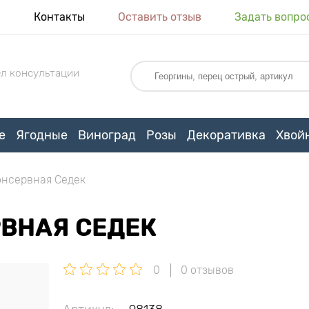
я
Контакты
Оставить отзыв
Задать вопро
л консультации
е
Ягодные
Виноград
Розы
Декоративка
Хвой
онсервная Седек
ВНАЯ СЕДЕК
0
0 отзывов