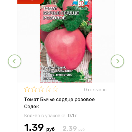
0 отзывов
Томат Бычье сердце розовое
Седек
Кол-во в упаковке:
0.1 г
1.39
2.39
руб
руб