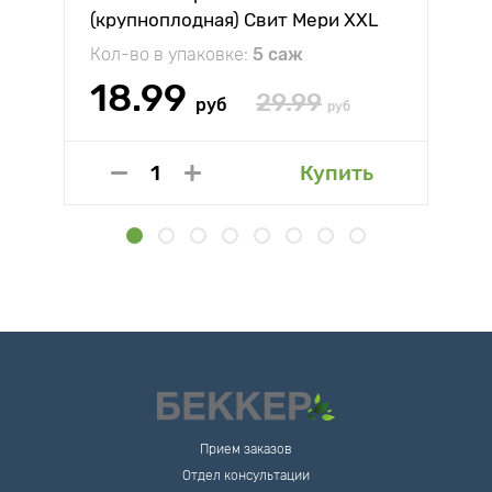
(крупноплодная) Свит Мери XXL
Кол-во в упаковке:
5 саж
18.99
29.99
руб
руб
Купить
Прием заказов
Отдел консультации