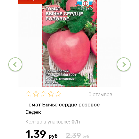
0 отзывов
Томат Бычье сердце розовое
Седек
Кол-во в упаковке:
0.1 г
1.39
2.39
руб
руб