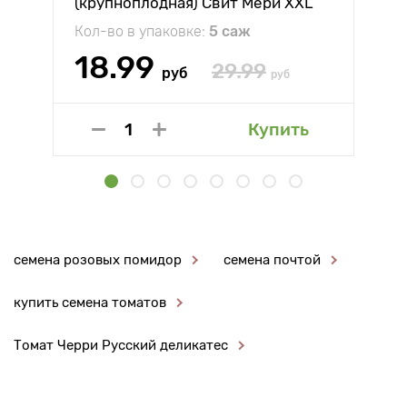
(крупноплодная) Свит Мери XXL
Кол-во в упаковке:
5 саж
18.99
29.99
руб
руб
Купить
семена розовых помидор
семена почтой
купить семена томатов
Томат Черри Русский деликатес