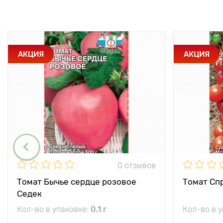
АКЦИЯ
АКЦИЯ
0 отзывов
Томат Бычье сердце розовое
Томат Спр
Седек
Кол-во в упаковке:
0.1 г
Кол-во в 