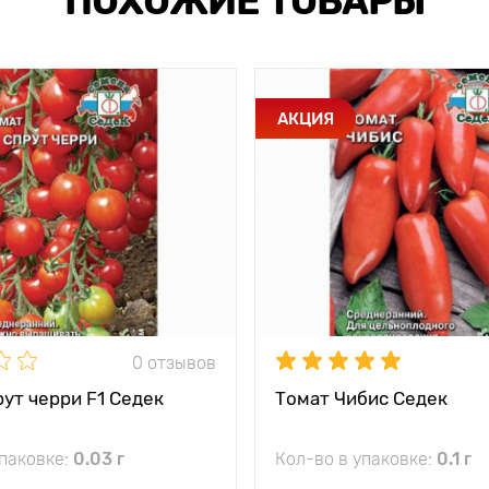
ПОХОЖИЕ ТОВАРЫ
АКЦИЯ
0 отзывов
ут черри F1 Седек
Томат Чибис Седек
упаковке:
0.03 г
Кол-во в упаковке:
0.1 г