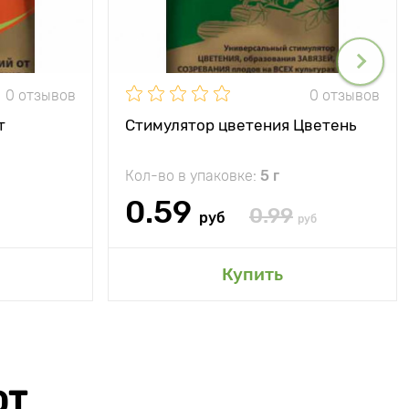
0 отзывов
0 отзывов
т
Стимулятор цветения Цветень
Кол-во в упаковке:
5 г
0.59
0.99
руб
руб
Купить
ЮТ