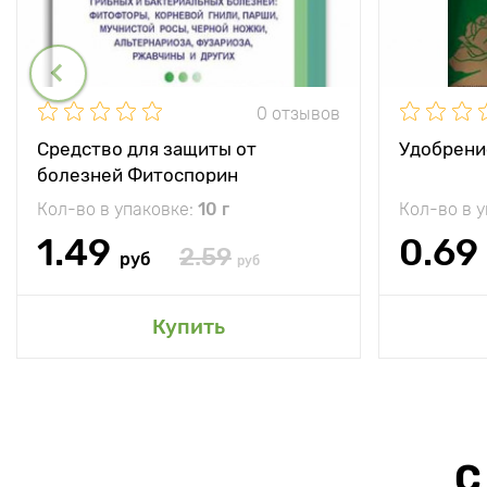
0 отзывов
Средство для защиты от
Удобрени
болезней Фитоспорин
Кол-во в упаковке:
10 г
Кол-во в 
1.49
0.69
2.59
руб
руб
Купить
С