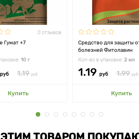
0 отзывов
е Гумат +7
Средство для защиты о
болезней Фитолавин
упаковке:
10 г
Кол-во в упаковке:
2 мл
1.19
1.19
1.99
руб
руб
руб
руб
Купить
Купить
 ЭТИМ ТОВАРОМ ПОКУПА