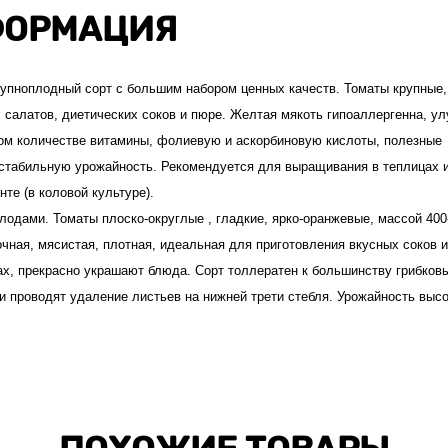
ОРМАЦИЯ
упноплодный сорт с большим набором ценных качеств. Томаты крупные,
 салатов, диетических соков и пюре. Желтая мякоть гипоаллергенна, у
ом количестве витамины, фолиевую и аскорбиновую кислоты, полезные
 стабильную урожайность. Рекомендуется для выращивания в теплицах 
те (в коловой культуре).
плодами. Томаты плоско-округлые , гладкие, ярко-оранжевые, массой 400-
очная, мясистая, плотная, идеальная для приготовления вкусных соков и
ах, прекрасно украшают блюда. Сорт толлератен к большинству грибков
 проводят удаление листьев на нижней трети стебля. Урожайность высо