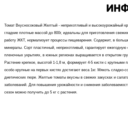
ИНФ
Томат Вкусносоковый Желтый - неприхотливый и высокоурожайный кр
гладкие плотные массой до 800г, идеальны для приготовления свежих
работу ЖКТ, нормализует процессы пищеварения. Содержит, в больш
минералы. Сорт пластичный, неприхотливый, гарантирует ежегодную
пленочных укрытиях, в южных регионах выращивается в открытом грун
Растение крепкое, высотой 1-1,8 м, формирует 4-5 кисти с крупными 
особо крупные на первых кистях достигают веса 1кг. Мякоть сладко-с
диетических пюре. Желтые томаты вкусны в свежих закусках и салат
заболеваний. Для повышения урожайности и снижения заболеваемости
сезон можно получить до 5 кг с растения.