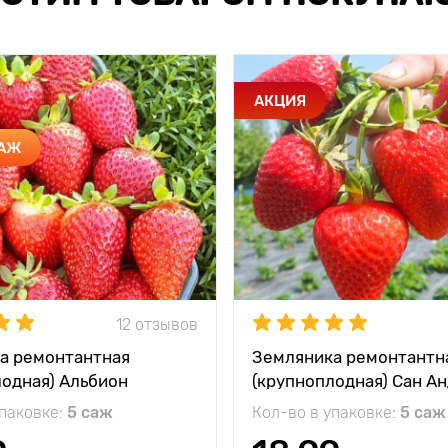
АКЦИЯ
ДАЖ
12 отзывов
а ремонтантная
Земляника ремонтантн
лодная) Альбион
(крупноплодная) Сан А
упаковке:
5 саж
Кол-во в упаковке:
5 саж