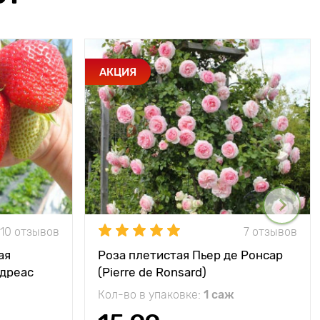
АКЦИЯ
10 отзывов
7 отзывов
ая
Роза плетистая Пьер де Ронсар
ндреас
(Pierre de Ronsard)
Кол-во в упаковке:
1 саж