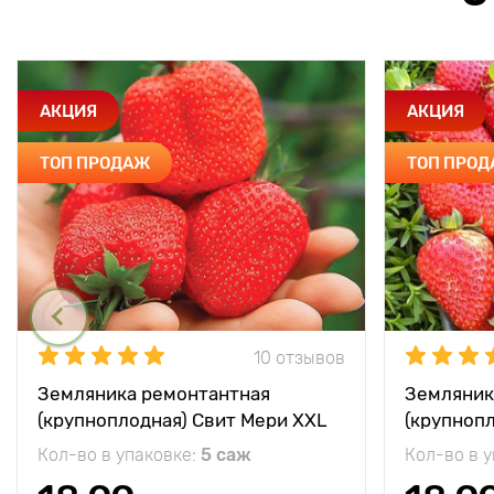
АКЦИЯ
АКЦИЯ
ТОП ПРОДАЖ
ТОП ПРО
10 отзывов
Земляника ремонтантная
Земляник
(крупноплодная) Свит Мери XXL
(крупноп
Кол-во в упаковке:
5 саж
Кол-во в 