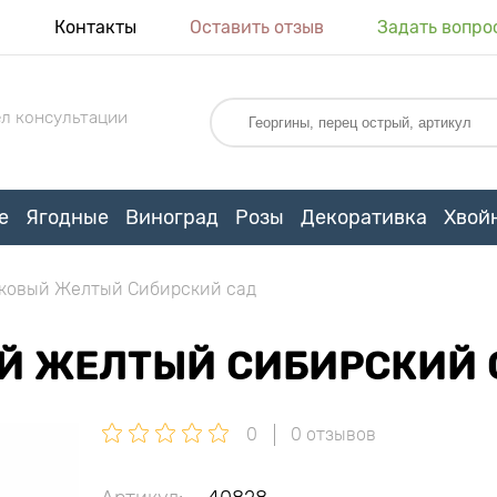
я
Контакты
Оставить отзыв
Задать вопро
л консультации
е
Ягодные
Виноград
Розы
Декоративка
Хвой
оковый Желтый Сибирский сад
Й ЖЕЛТЫЙ СИБИРСКИЙ 
0
0 отзывов