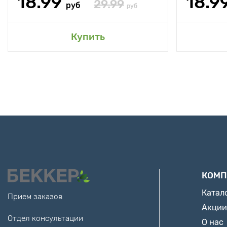
18.99
18.9
29.99
руб
руб
Купить
КОМП
Катал
Прием заказов
Акции
Отдел консультации
О нас