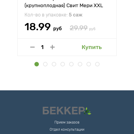
(крупноплодная) Свит Мери XXL
Кол-во в упаковке:
5 саж
18.99
29.99
руб
руб
Купить
Прием заказов
Отдел консультации