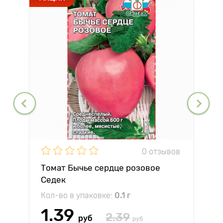
0 отзывов
Томат Бычье сердце розовое
Седек
Кол-во в упаковке:
0.1 г
1.39
2.39
руб
руб