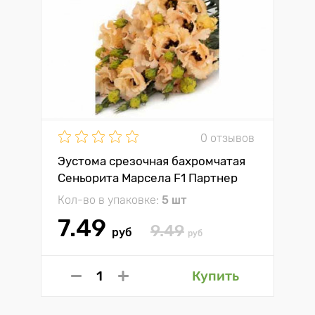
0 отзывов
Эустома срезочная бахромчатая
Сеньорита Марсела F1 Партнер
Кол-во в упаковке:
5 шт
7.49
9.49
руб
руб
Купить