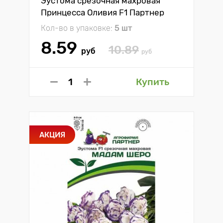
Эустома срезочная махровая
Принцесса Оливия F1 Партнер
Кол-во в упаковке:
5 шт
8.59
10.89
руб
руб
Купить
АКЦИЯ