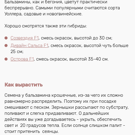
Бальзамины, как и бегония, цветут практически
беспрерывно. Самыми популярными считаются сорта
Уоллера, садовые и новогвинейские.
Хорошо смотрятся также эти гибриды:
Созвездия F1
, смесь окрасок, высотой до 30 см;
Дивайн Сальса F1
, смесь окрасок, высотой чуть больше
25 см;
Острова F1
, смесь окрасок, высотой 35-40 см.
Как вырастить
Семена у бальзамина крошечные, из-за чего их сложно
равномерно распределить. Поэтому их при посадке
смешивают с песком. Зернышки рассыпают по субстрату,
поливают и слегка придавливают. О дальнейших
действиях вы уже догадываетесь - укрыть, обеспечить
свет и 20 градусов тепла. Если солнце слишком палит -
стоит притенить сеянцы.