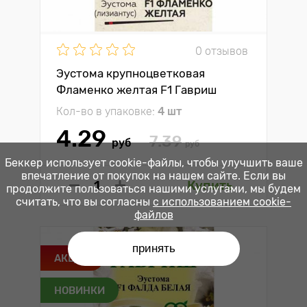
0 отзывов
Эустома крупноцветковая
Фламенко желтая F1 Гавриш
Кол-во в упаковке:
4 шт
4.29
7.39
руб
руб
Беккер использует cookie-файлы, чтобы улучшить ваше
впечатление от покупок на нашем сайте. Если вы
Купить
продолжите пользоваться нашими услугами, мы будем
считать, что вы согласны
с использованием cookie-
файлов
принять
АКЦИЯ
НОВИНКИ