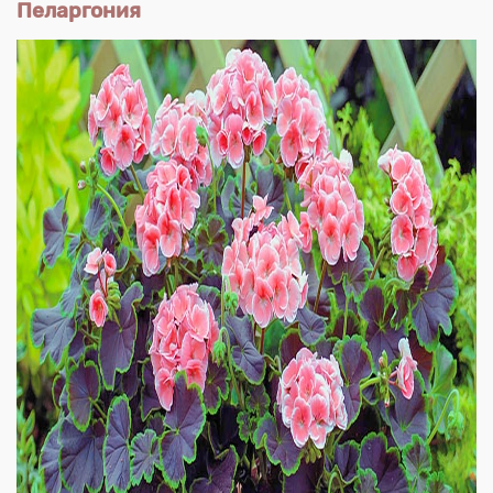
Пеларгония