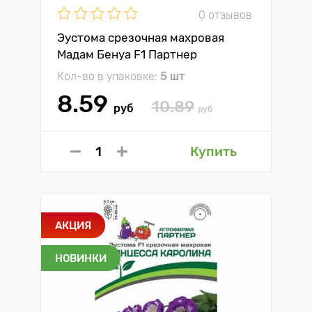
0 отзывов
Эустома срезочная махровая
Мадам Бенуа F1 Партнер
Кол-во в упаковке:
5 шт
8.59
10.89
руб
руб
Купить
АКЦИЯ
НОВИНКИ