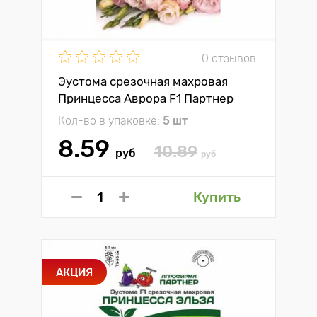
0 отзывов
Эустома срезочная махровая
Принцесса Аврора F1 Партнер
Кол-во в упаковке:
5 шт
8.59
10.89
руб
руб
Купить
АКЦИЯ