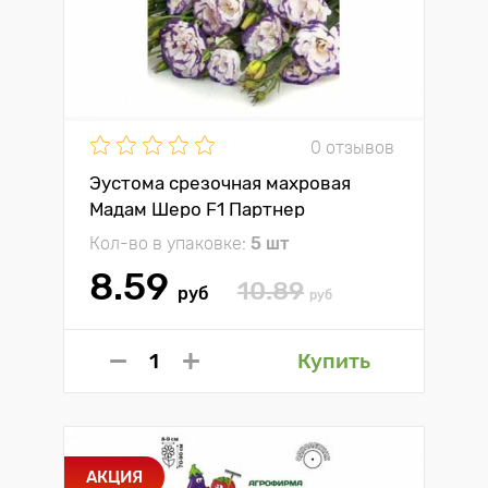
0 отзывов
Эустома срезочная махровая
Мадам Шеро F1 Партнер
Кол-во в упаковке:
5 шт
8.59
10.89
руб
руб
Купить
АКЦИЯ