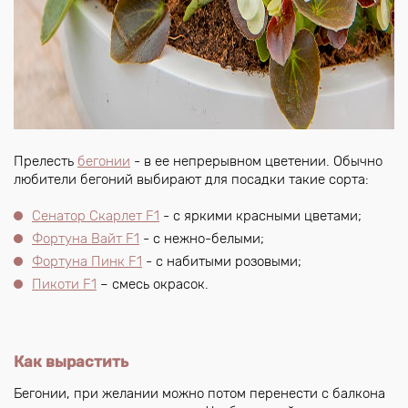
Прелесть
бегонии
- в ее непрерывном цветении. Обычно
любители бегоний выбирают для посадки такие сорта:
Сенатор Скарлет F1
- с яркими красными цветами;
Фортуна Вайт F1
- с нежно-белыми;
Фортуна Пинк F1
- с набитыми розовыми;
Пикоти F1
– смесь окрасок.
Как вырастить
Бегонии, при желании можно потом перенести с балкона