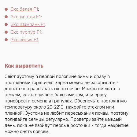
Эхо белая F1
;
Эхо желтая F1
;
Эхо Шампань F1
;
Эхо пурпур F1
;
Эхо синяя F1
.
Как вырастить
Сеют эустому в первой половине зимы и сразу в
постоянный горшочек. Зерна можно не закапывать -
достаточно рассыпать их по почве. Можно смешать с
песком, как в случае с бальзамином, или сразу
приобрести семена в гранулах. Обеспечьте постоянную
температуру около 20-22˚С, накройте стеклом или
пленкой. Эустома не любит пересыхания почвы, поэтому
поливайте сеянцы регулярно. Проветривайте каждый
день, пока не взойдут первые росточки - тогда накрытие
можно снять совсем.