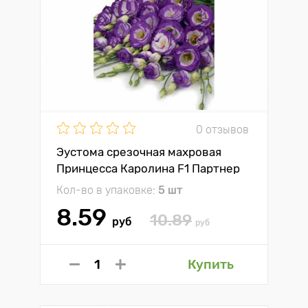
0 отзывов
Эустома срезочная махровая
Принцесса Каролина F1 Партнер
Кол-во в упаковке:
5 шт
8.59
10.89
руб
руб
Купить