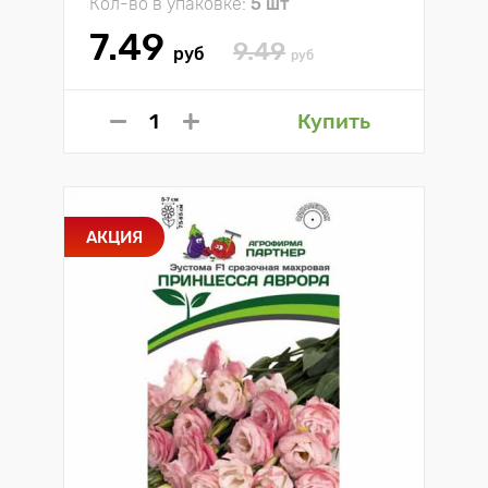
Кол-во в упаковке:
5 шт
7.49
9.49
руб
руб
Купить
АКЦИЯ