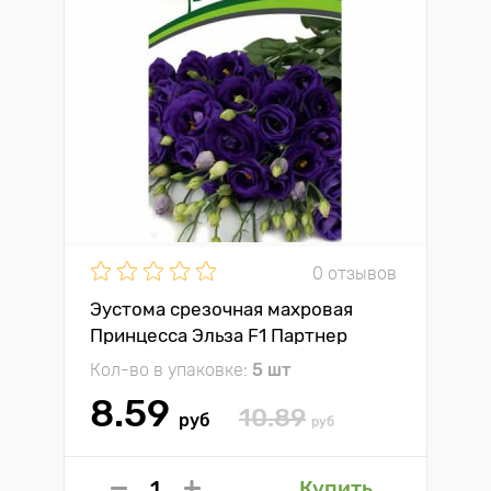
0 отзывов
Эустома срезочная махровая
Принцесса Эльза F1 Партнер
Кол-во в упаковке:
5 шт
8.59
10.89
руб
руб
Купить