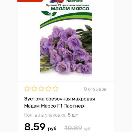
0 отзывов
Эустома срезочная махровая
Мадам Марсо F1 Партнер
Кол-во в упаковке:
5 шт
8.59
10.89
руб
руб