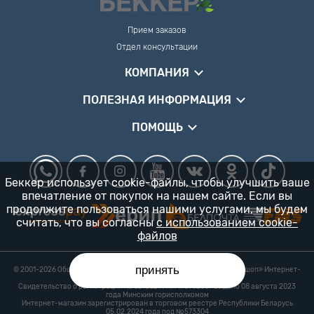
Прием заказов
Отдел консультации
КОМПАНИЯ
ПОЛЕЗНАЯ ИНФОРМАЦИЯ
ПОМОЩЬ
Беккер использует cookie-файлы, чтобы улучшить ваше
впечатление от покупок на нашем сайте. Если вы
продолжите пользоваться нашими услугами, мы будем
считать, что вы согласны
с использованием cookie-
файлов
принять
© 2001-2026 Общество с ограниченной ответственностью «Гарденшоп» Интернет-
магазин «БЕККЕР™» 24/7
Свидетельство о регистрации № 0218821 УНП 193702687 выдано 08 августа 2023
года Минским горисполкомом
Интернет-магазин зарегистрирован в торговом реестре Республики Беларусь
05.02.2024 года под №573304