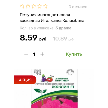
0 отзывов
Петуния многоцветковая
каскадная Итальянка Коломбина
F1 Партнер
Кол-во в упаковке:
5 драже
8.59
10.89
руб
руб
Купить
АКЦИЯ