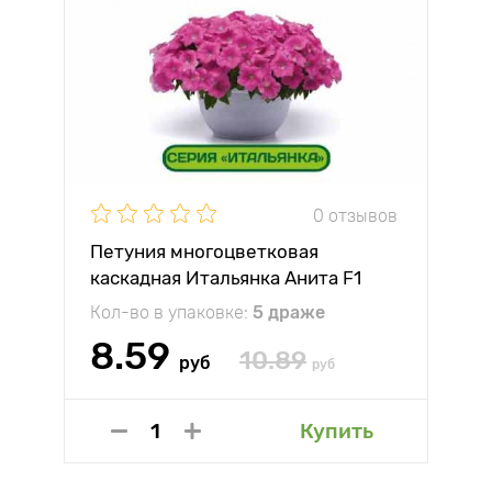
0 отзывов
Петуния многоцветковая
каскадная Итальянка Анита F1
Партнер
Кол-во в упаковке:
5 драже
8.59
10.89
руб
руб
Купить