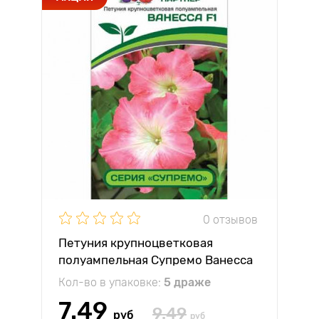
0 отзывов
Петуния крупноцветковая
полуампельная Супремо Ванесса
F1 Партнер
Кол-во в упаковке:
5 драже
7.49
9.49
руб
руб