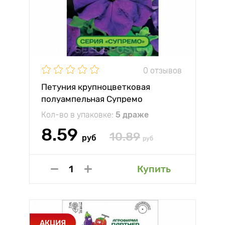
0 отзывов
Петуния крупноцветковая
полуампельная Супремо
Флоренца F1 Партнер
Кол-во в упаковке:
5 драже
8.59
10.89
руб
руб
Купить
АКЦИЯ