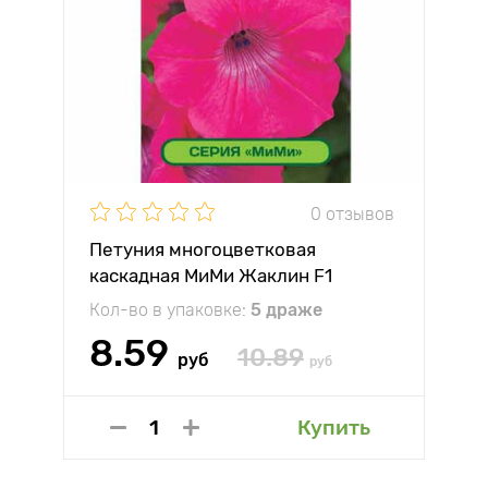
0 отзывов
Петуния многоцветковая
каскадная МиМи Жаклин F1
Партнер
Кол-во в упаковке:
5 драже
8.59
10.89
руб
руб
Купить