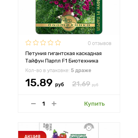
0 отзывов
Петуния гигантская каскадная
Тайфун Парпл F1 Биотехника
Кол-во в упаковке:
5 драже
15.89
21.69
руб
руб
Купить
АКЦИЯ