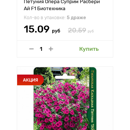
Петуния Опера Суприм Расбери
Ай F1 Биотехника
Кол-во в упаковке:
5 драже
15.09
20.59
руб
руб
Купить
АКЦИЯ