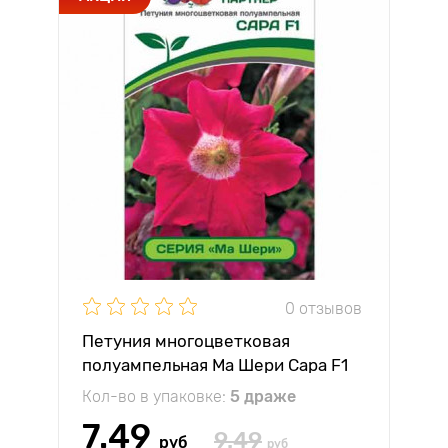
0 отзывов
Петуния многоцветковая
полуампельная Ма Шери Сара F1
Партнер
Кол-во в упаковке:
5 драже
7.49
9.49
руб
руб