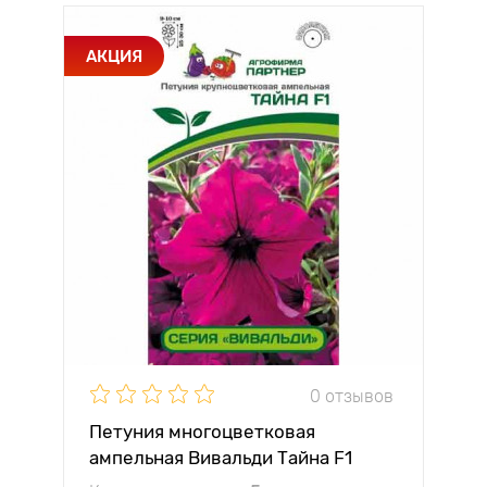
АКЦИЯ
0 отзывов
Петуния многоцветковая
ампельная Вивальди Тайна F1
Партнер