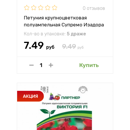
0 отзывов
Петуния крупноцветковая
полуампельная Супремо Изадора
F1 Партнер
Кол-во в упаковке:
5 драже
7.49
9.49
руб
руб
Купить
АКЦИЯ