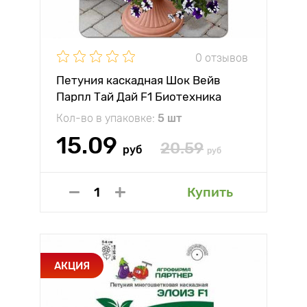
0 отзывов
Петуния каскадная Шок Вейв
Парпл Тай Дай F1 Биотехника
Кол-во в упаковке:
5 шт
15.09
20.59
руб
руб
Купить
АКЦИЯ