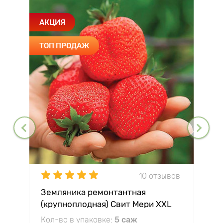
АКЦИЯ
ТОП ПРОДАЖ
10 отзывов
Земляника ремонтантная
(крупноплодная) Свит Мери XXL
Кол-во в упаковке:
5 саж