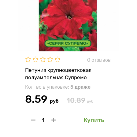
0 отзывов
Петуния крупноцветковая
полуампельная Супремо
Виктория F1 Партнер
Кол-во в упаковке:
5 драже
8.59
10.89
руб
руб
Купить