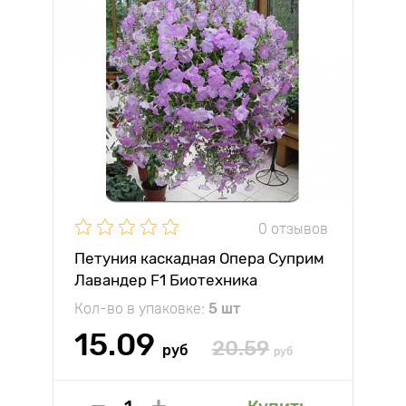
0 отзывов
Петуния каскадная Опера Суприм
Лавандер F1 Биотехника
Кол-во в упаковке:
5 шт
15.09
20.59
руб
руб