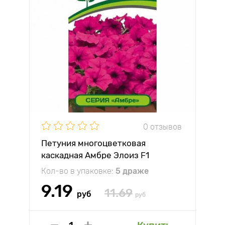
0 отзывов
Петуния многоцветковая
каскадная Амбре Элоиз F1
Партнер
Кол-во в упаковке:
5 драже
9.19
11.69
руб
руб