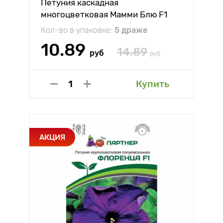
Петуния каскадная
многоцветковая Мамми Блю F1
Биотехника
Кол-во в упаковке:
5 драже
10.89
14.89
руб
руб
Купить
АКЦИЯ