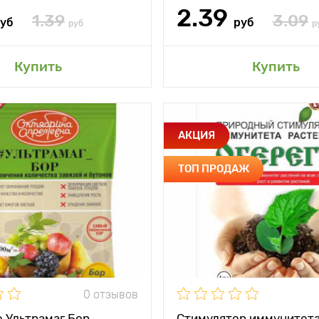
2.39
1.39
3.09
уб
руб
руб
р
авить в мой сад
Добавить в мой 
Купить
Купить
и
для увеличения
Особенности
АКЦИЯ
количества завязей
исп
и бутонов
течение
ТОП ПРОДАЖ
N – 4,7 %, B – 11 %
Состав
Ар
кисло
сть
Некорневая
ния
подкормка в
Периодичность
Через 30
течении
использования
перво
вегетационного
периода 1-4 раза с
Применение
Замачив
интервалом 7-14
дней
Норма расхода
5 кап
0 отзывов
е
Первое
опрыскивание в
 Ультрамаг Бор
Стимулятор иммунитета