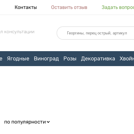
я
Контакты
Оставить отзыв
Задать вопро
л консультации
е
Ягодные
Виноград
Розы
Декоративка
Хвой
:
по популярности