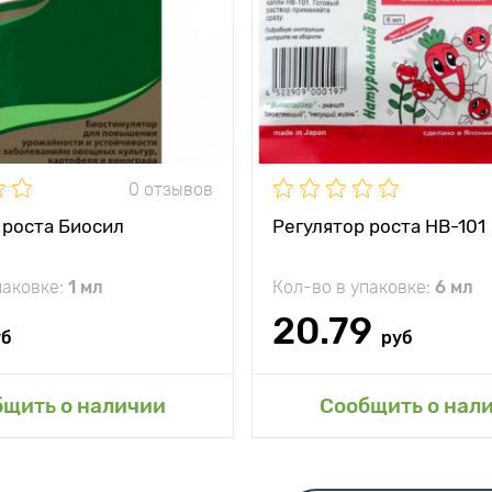
0 отзывов
 роста Биосил
Регулятор роста НВ-101
паковке:
1 мл
Кол-во в упаковке:
6 мл
20.79
уб
руб
авить в мой сад
Добавить в мой 
бщить о наличии
Сообщить о нал