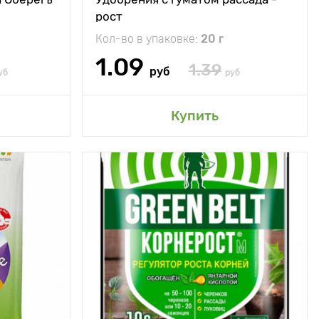
Норма расхода
20 г/10л
рост
Кол-во в упаковке:
20 г
1.09
1.39
руб
уб
руб
сад
Добавить в мой сад
Купить
величивает
Особенности
с поразительными
всхожесть и
сизыми листьями
энергию
ания семян,
Высота растения
до 90 см, ширина 60
т структуру
см
и повышает
одие почвы
Растояние между
100 - 120 см
растениями
исимости от
ры от 1 до 4
раз
Местоположение
солнце, полутень