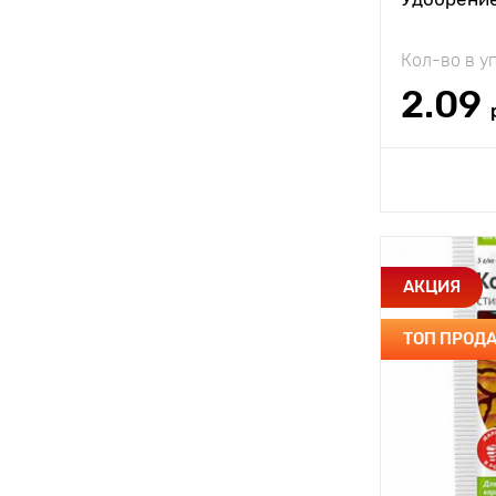
Удобрения для томатов, перцев,
баклажан
Кол-во в у
Удобрения для хвойных
2.09
Удобрения для цветочных культур
Удобрения для цитрусовых
Доб
растений
Норма расх
Удобрения для ягодных культур
Удобрения минеральные
Особенност
АКЦИЯ
Удобрения органические
ТОП ПРОД
Удобрения органно-минеральные
Периодично
использова
Применени