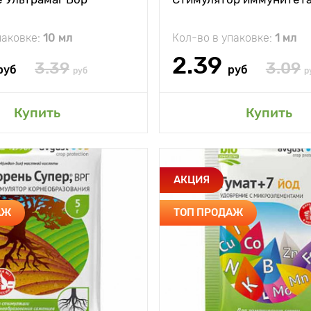
период
плодообразования,
бутонизации,
"зеленой завязи",
паковке:
10 мл
Кол-во в упаковке:
1 мл
последующие - с
интервалом в
2.39
3.39
3.09
зависимости от
руб
руб
руб
р
вида
обрабатываемого
растения
авить в мой сад
Добавить в мой 
Купить
Купить
ода
Норма разведения
препарата 10 мл/10
л воды Норма
расхода зависит от
вида
и
Улучшает
Особенности
у
обрабатывающих
АКЦИЯ
качественные
растений
характеристики
культур
прораст
АЖ
ТОП ПРОДАЖ
улучшае
сть
Одна обработка
плодор
ния
Периодичность
В зав
е
Обмакивание
использования
культу
предварительно
увлажненного
нижнего среза