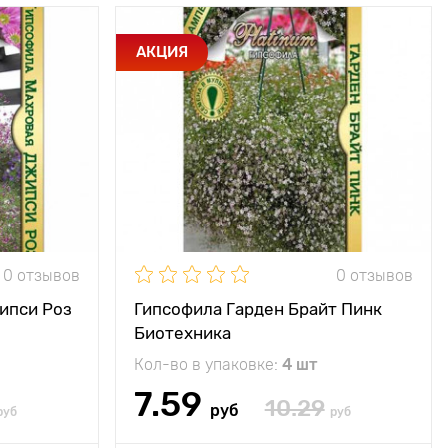
Ампельное
Особенности
Великолепен для
АКЦИЯ
растение
подвесных корзин
35 - 45 см
Высота растения
35 - 45 см
30 - 40 см
Растояние между
30 - 40 см
растениями
ечное место
Местоположение
солнечное место
0 отзывов
0 отзывов
ипси Роз
Гипсофила Гарден Брайт Пинк
Биотехника
Кол-во в упаковке:
4 шт
7.59
10.29
руб
руб
руб