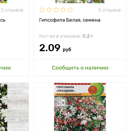
0 отзывов
0 отзывов
ьзуется для
посадки в
ксбордерах,
сь
Гипсофила Белая, семена
льпинариях,
бордюрах и
рабатках и
Кол-во в упаковке:
0.2 г
ения срезки
аранжировки
2.09
букетов)
руб
сад
ичии
Сообщить о наличии
ет через 1,5
месяца
40 - 50 см
30 - 40 см