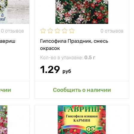
ечное место
однолетник
0 отзывов
0 отзывов
ьзуется для
посадки в
ксбордерах,
Гавриш
Гипсофила Праздник, смесь
льпинариях,
окрасок
бордюрах и
рабатках и
Кол-во в упаковке:
0.5 г
ения срезки
аранжировки
1.29
букетов)
руб
сад
ичии
Сообщить о наличии