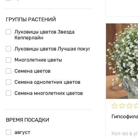
Доб
ГРУППЫ РАСТЕНИЙ
Луковицы цветов Звезда
Особенност
Кепперлайн
Луковицы цветов Лучшая покупка
Высота рас
Многолетние цветы
Растояние 
Семена цветов
растениям
Семена однолетних цветов
Местополо
Семена многолетних цветов
Морозостой
Семена ампельных цветов
Глубина по
Луковицы цветов весна
Гипсофила
ВРЕМЯ ПОСАДКИ
Травянистые растения
август
Кол-во в у