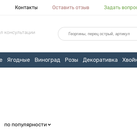
я
Контакты
Оставить отзыв
Задать вопро
л консультации
е
Ягодные
Виноград
Розы
Декоративка
Хвой
:
по популярности