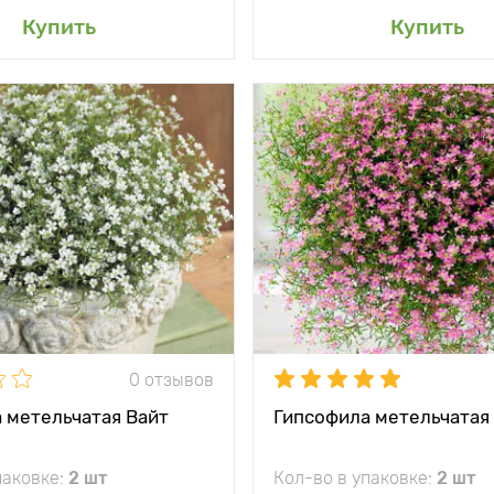
авить в мой сад
Добавить в мой 
Купить
Купить
и
Нежное облако
Особенности
Изящные
элегантных цветков
тения
50 - 70 см, ширина
Высота растения
70 - 8
100 см
между
80 - 90 см
Растояние между
и
растениями
жение
солнечное место
Местоположение
солн
кость
минус 35°C
Морозостойкость
0 отзывов
садки
5 - 7 см
Глубина посадки
 метельчатая Вайт
Гипсофила метельчатая
паковке:
2 шт
Кол-во в упаковке:
2 шт