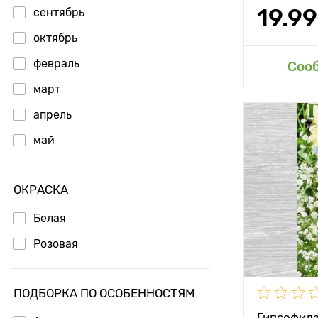
19.99
сентябрь
октябрь
февраль
Доб
Соо
март
апрель
Особенност
май
Высота рас
ОКРАСКА
Растояние 
растениям
Белая
Местополо
Розовая
Морозостой
ПОДБОРКА ПО ОСОБЕННОСТЯМ
Применени
Гипсофила