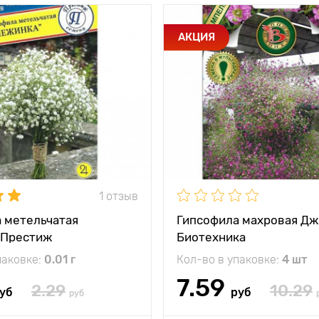
и
Белое облако
Особенности
АКЦИЯ
пушистых снежинок
тения
120 см
Высота растения
между
30 - 40 см
Растояние между
и
растениями
жение
солнечное место
Местоположение
солн
1 отзыв
 метельчатая
Гипсофила махровая Дж
 Престиж
Биотехника
паковке:
0.01 г
Кол-во в упаковке:
4 шт
7.59
2.29
10.29
уб
руб
руб