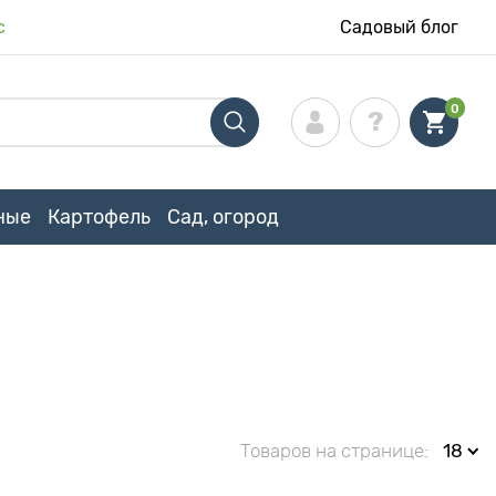
с
Садовый блог
0
ные
Картофель
Сад, огород
Товаров на странице:
18