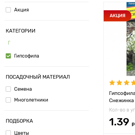
Акция
Особенност
АКЦИЯ
КАТЕГОРИИ
Высота рас
Г
Растояние 
растениям
Гипсофила
Местополо
ПОСАДОЧНЫЙ МАТЕРИАЛ
Семена
Гипсофила
Многолетники
Снежинка
Кол-во в у
1.39
ПОДБОРКА
р
Цветы