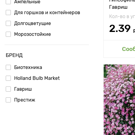
Ампельные
Гавриш
Для горшков и контейнеров
Кол-во в у
Долгоцветущие
2.39
Морозостойкие
Доб
Соо
БРЕНД
Биотехника
Особенност
Holland Bulb Market
Гавриш
Высота рас
Престиж
Растояние 
растениям
Местополо