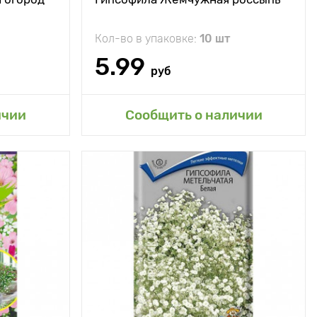
льпинариях,
бордюрах и
рабатках и
Кол-во в упаковке:
10 шт
ения срезки
аранжировки
5.99
букетов)
руб
сад
Добавить в мой сад
ичии
Сообщить о наличии
взойденная
красота
40 - 50 см
30 - 40 см
ечное место
однолетник