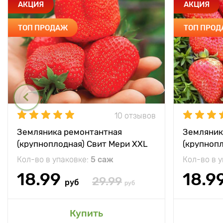
АКЦИЯ
АКЦИЯ
ТОП ПРОДАЖ
ТОП ПРО
10 отзывов
Земляника ремонтантная
Земляник
(крупноплодная) Свит Мери XXL
(крупноп
Кол-во в упаковке:
5 саж
Кол-во в 
18.99
18.9
29.99
руб
руб
Купить