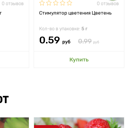
0 отзывов
0 отзывов
т
Стимулятор цветения Цветень
Кол-во в упаковке:
5 г
0.59
0.99
руб
руб
Купить
ЮТ