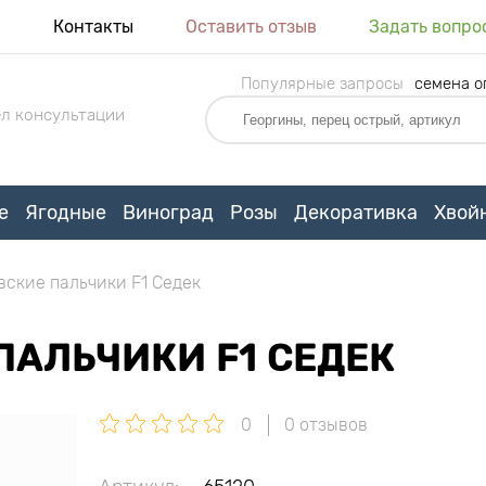
я
Контакты
Оставить отзыв
Задать вопро
Популярные запросы
семена о
л консультации
е
Ягодные
Виноград
Розы
Декоративка
Хвой
вские пальчики F1 Седек
ПАЛЬЧИКИ F1 СЕДЕК
0
0 отзывов