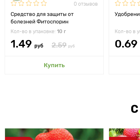
0 отзывов
Средство для защиты от
Удобрени
болезней Фитоспорин
Кол-во в упаковке:
10 г
Кол-во в 
1.49
0.69
2.59
руб
руб
Купить
С