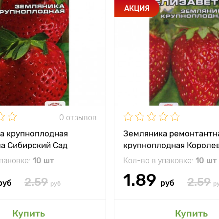
АКЦИЯ
0 отзывов
а крупноплодная
Земляника ремонтантн
ла Сибирский Сад
крупноплодная Короле
Елизавета Сибирский С
упаковке:
10 шт
Кол-во в упаковке:
10 шт
1.89
2.59
2.59
руб
руб
руб
р
Купить
Купить