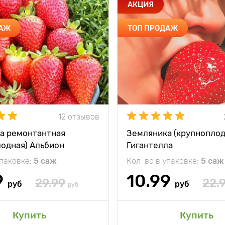
АКЦИЯ
ДАЖ
ТОП ПРОДАЖ
12 отзывов
а ремонтантная
Земляника (крупноплод
лодная) Альбион
Гигантелла
упаковке:
5 саж
Кол-во в упаковке:
5 саж
9
10.99
29.99
22.
руб
руб
руб
Купить
Купить