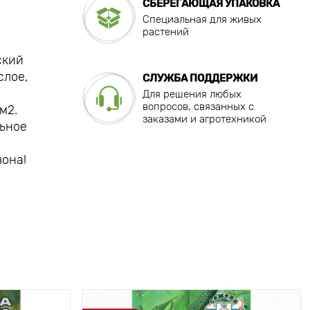
СБЕРЕГАЮЩАЯ УПАКОВКА
Специальная для живых
растений
ский
слое,
СЛУЖБА ПОДДЕРЖКИ
Для решения любых
вопросов, связанных с
м2.
заказами и агротехникой
льное
зона!