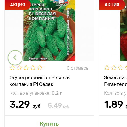
АКЦИЯ
АКЦИЯ
0 отзывов
Огурец корнишон Веселая
Земляник
компания F1 Седек
Гигантел
Кол-во в упаковке:
0.2 г
Кол-во в 
3.29
1.89
5.49
руб
руб
Купить