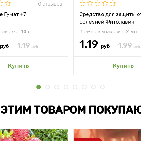
0 отзывов
е Гумат +7
Средство для защиты о
болезней Фитолавин
упаковке:
10 г
Кол-во в упаковке:
2 мл
1.19
1.19
1.99
руб
руб
руб
руб
Купить
Купить
 ЭТИМ ТОВАРОМ ПОКУПА