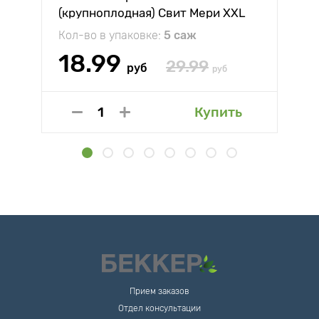
(крупноплодная) Свит Мери XXL
Кол-во в упаковке:
5 саж
18.99
29.99
руб
руб
Купить
Прием заказов
Отдел консультации