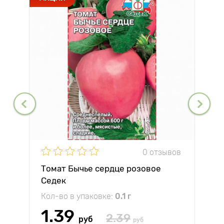
0 отзывов
Томат Бычье сердце розовое
Седек
Кол-во в упаковке:
0.1 г
1.39
2.39
руб
руб