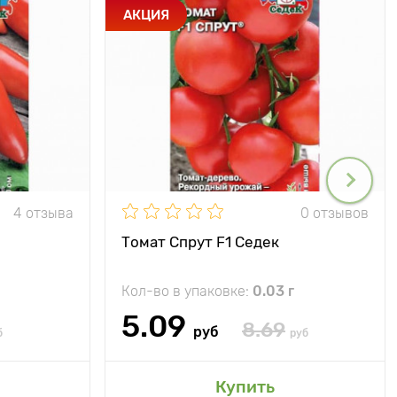
АКЦИЯ
4 отзыва
0 отзывов
Томат Спрут F1 Седек
Кол-во в упаковке:
0.03 г
5.09
8.69
руб
б
руб
Купить