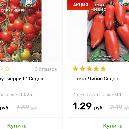
АКЦИЯ
0 отзывов
ут черри F1 Седек
Томат Чибис Седек
упаковке:
0.03 г
Кол-во в упаковке:
0.1 г
1.29
7.39
2.19
руб
руб
руб
ру
Купить
Купить