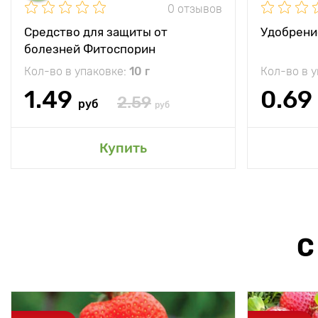
0 отзывов
Средство для защиты от
Удобрени
болезней Фитоспорин
Кол-во в упаковке:
10 г
Кол-во в 
1.49
0.69
2.59
руб
руб
Купить
С