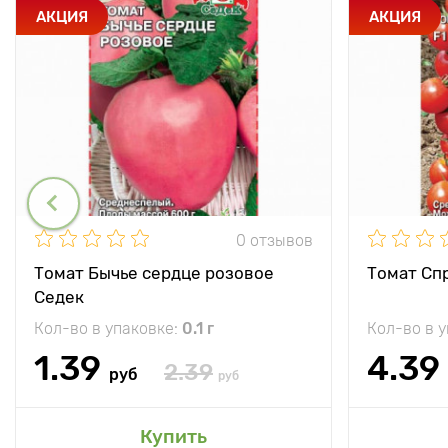
АКЦИЯ
АКЦИЯ
0 отзывов
Томат Бычье сердце розовое
Томат Спр
Седек
Кол-во в упаковке:
0.1 г
Кол-во в 
1.39
4.39
2.39
руб
руб
Купить