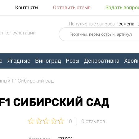
я
Контакты
Оставить отзыв
Задать вопро
Популярные запросы
семена
л консультации
е
Ягодные
Виноград
Розы
Декоративка
Хвой
чный F1 Сибирский сад
F1 СИБИРСКИЙ САД
0
0 отзывов