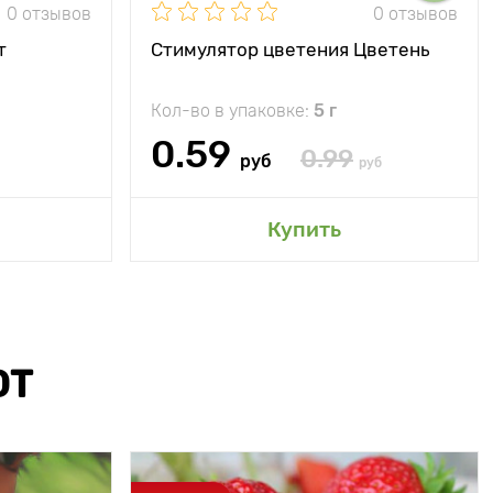
0 отзывов
0 отзывов
т
Стимулятор цветения Цветень
Кол-во в упаковке:
5 г
0.59
0.99
руб
руб
Купить
ЮТ