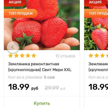
АКЦИЯ
АКЦИЯ
ТОП ПРОДАЖ
ТОП ПРО
10 отзывов
Земляника ремонтантная
Земляник
(крупноплодная) Свит Мери XXL
(крупноп
Кол-во в упаковке:
5 саж
Кол-во в 
18.99
18.9
29.99
руб
руб
Купить