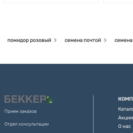
помидор розовый
семена почтой
семена
КОМП
Катал
Прием заказов
Акции
Отдел консультации
О нас