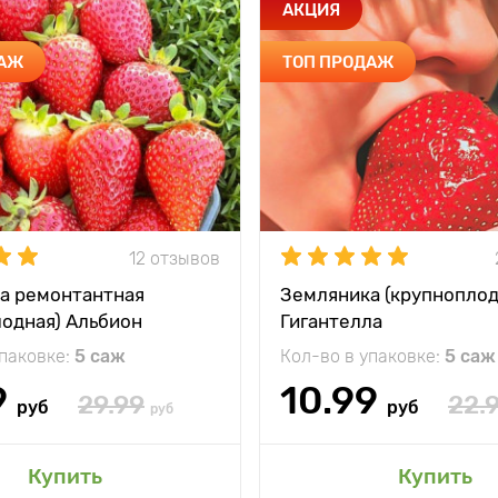
АКЦИЯ
ДАЖ
ТОП ПРОДАЖ
12 отзывов
а ремонтантная
Земляника (крупноплод
лодная) Альбион
Гигантелла
упаковке:
5 саж
Кол-во в упаковке:
5 саж
9
10.99
29.99
22.
руб
руб
руб
Купить
Купить