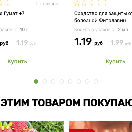
0 отзывов
е Гумат +7
Средство для защиты о
болезней Фитолавин
упаковке:
10 г
Кол-во в упаковке:
2 мл
1.19
1.19
1.99
руб
руб
руб
руб
Купить
Купить
 ЭТИМ ТОВАРОМ ПОКУПА