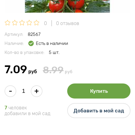
0
0 отзывов
Артикул:
82567
Наличие:
Есть в наличии
Кол-во в упаковке:
5 шт.
7.09
8.99
руб
руб
-
+
Купить
7
человек
Добавить в мой сад
добавили в мой сад