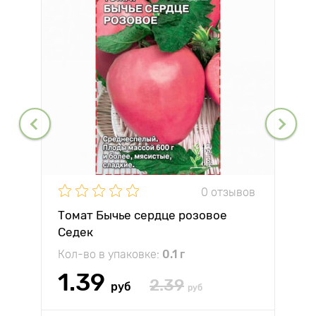
0 отзывов
Томат Бычье сердце розовое
Седек
Кол-во в упаковке:
0.1 г
1.39
2.39
руб
руб