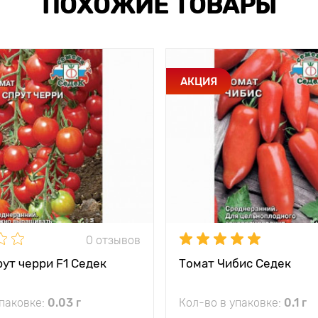
ПОХОЖИЕ ТОВАРЫ
АКЦИЯ
0 отзывов
ут черри F1 Седек
Томат Чибис Седек
упаковке:
0.03 г
Кол-во в упаковке:
0.1 г