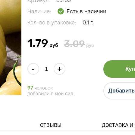
Артикул:
65166
Наличие:
Есть в наличии
Кол-во в упаковке:
0.1 г.
1.79
3.09
руб
руб
-
+
Куп
97
человек
Добавить 
добавили в мой сад
ОТЗЫВЫ
ДОСТАВКА И