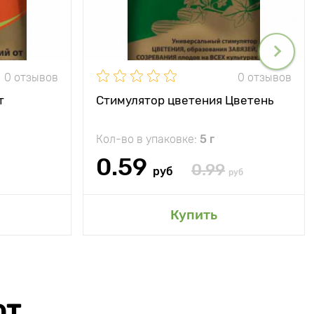
0 отзывов
0 отзывов
т
Стимулятор цветения Цветень
Кол-во в упаковке:
5 г
0.59
0.99
руб
руб
Купить
ЮТ