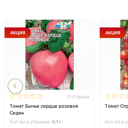
АКЦИЯ
АКЦИЯ
0 отзывов
Томат Бычье сердце розовое
Томат Спр
Седек
Кол-во в упаковке:
0.1 г
Кол-во в 