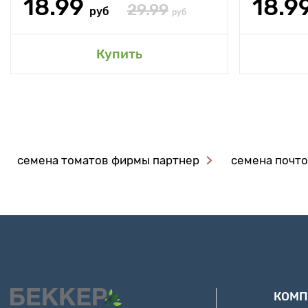
18.99
18.9
29.99
руб
руб
Купить
семена томатов фирмы партнер
семена почт
КОМП