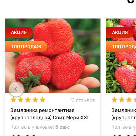
АКЦИЯ
АКЦИЯ
ТОП ПРОДАЖ
ТОП ПРО
10 отзывов
Земляника ремонтантная
Земляник
(крупноплодная) Свит Мери XXL
(крупноп
Кол-во в упаковке:
5 саж
Кол-во в 