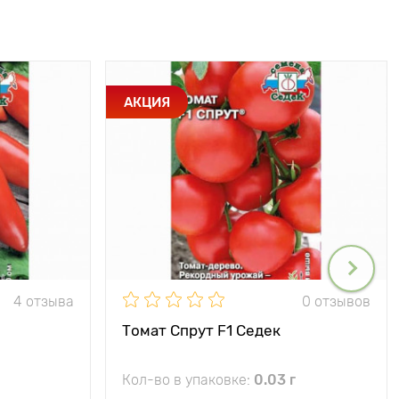
АКЦИЯ
4 отзыва
0 отзывов
Томат Спрут F1 Седек
Кол-во в упаковке:
0.03 г