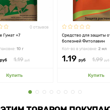
0 отзывов
е Гумат +7
Средство для защиты о
болезней Фитолавин
упаковке:
10 г
Кол-во в упаковке:
2 мл
1.19
1.19
1.99
руб
руб
руб
руб
Купить
Купить
 ЭТИМ ТОВАРОМ ПОКУПА