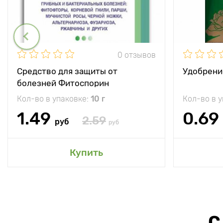
0 отзывов
Средство для защиты от
Удобрени
болезней Фитоспорин
Кол-во в упаковке:
10 г
Кол-во в 
1.49
0.69
2.59
руб
руб
Купить
С