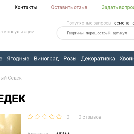
я
Контакты
Оставить отзыв
Задать вопро
Популярные запросы
семена
л консультации
е
Ягодные
Виноград
Розы
Декоративка
Хвой
лый Седек
ЕДЕК
0
0 отзывов