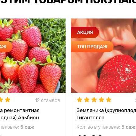
АКЦИЯ
ДАЖ
ТОП ПРОДАЖ
12 отзывов
а ремонтантная
Земляника (крупноплод
лодная) Альбион
Гигантелла
упаковке:
5 саж
Кол-во в упаковке:
5 саж