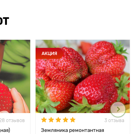
ЮТ
АКЦИЯ
28 отзывов
3 отзыва
ная)
Земляника ремонтантная