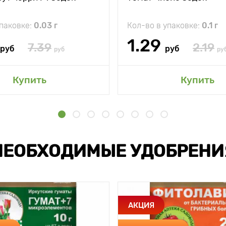
упаковке:
0.03 г
Кол-во в упаковке:
0.1 г
1.29
7.39
2.19
руб
руб
руб
ру
Купить
Купить
НЕОБХОДИМЫЕ УДОБРЕНИ
АКЦИЯ