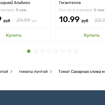
лодная) Альбион
Гигантелла
упаковке:
5 саж
Кол-во в упаковке:
5 саж
9
10.99
29.99
22.
руб
руб
руб
Купить
Купить
чтой
томаты почтой
Томат Сахарная слива 