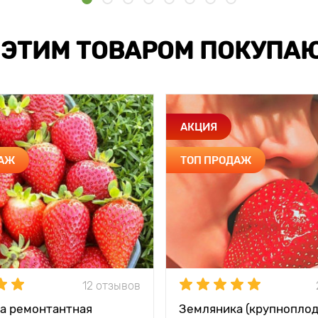
 ЭТИМ ТОВАРОМ ПОКУПА
АКЦИЯ
ДАЖ
ТОП ПРОДАЖ
12 отзывов
а ремонтантная
Земляника (крупноплод