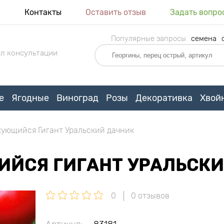
я
Контакты
Оставить отзыв
Задать вопро
Популярные запросы
семена
л консультации
е
Ягодные
Виноград
Розы
Декоративка
Хвой
ующийся Гигант Уральский дачник
ЙСЯ ГИГАНТ УРАЛЬСКИ
0
0 отзывов