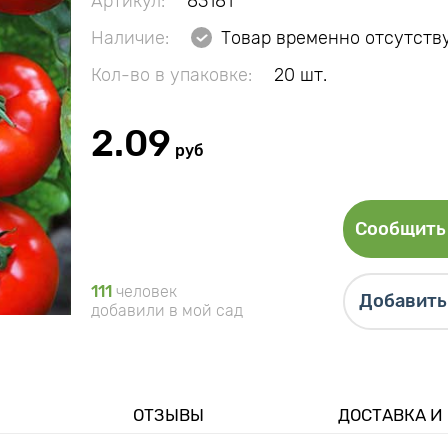
Артикул:
83181
Наличие:
Товар временно отсутств
Кол-во в упаковке:
20 шт.
2.09
руб
Сообщить 
111
человек
Добавить 
добавили в мой сад
ОТЗЫВЫ
ДОСТАВКА И