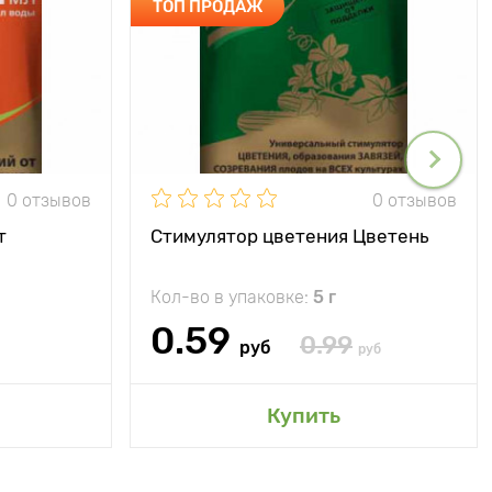
ТОП ПРОДАЖ
0 отзывов
0 отзывов
т
Стимулятор цветения Цветень
Кол-во в упаковке:
5 г
0.59
0.99
руб
руб
Купить