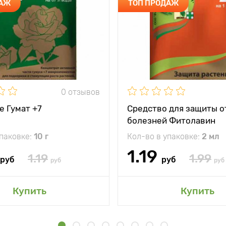
ДАЖ
ТОП ПРОДАЖ
0 отзывов
е Гумат +7
Средство для защиты о
болезней Фитолавин
упаковке:
10 г
Кол-во в упаковке:
2 мл
1.19
1.19
1.99
руб
руб
руб
руб
Купить
Купить