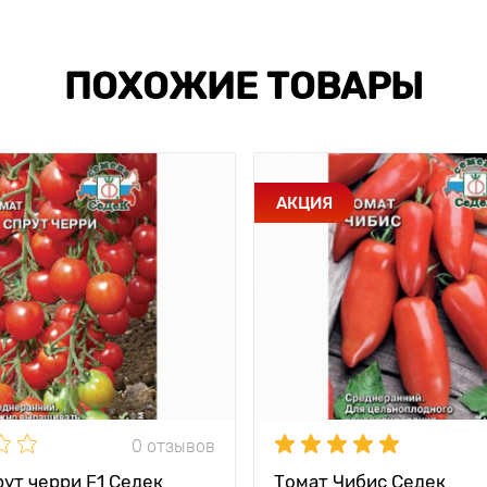
ПОХОЖИЕ ТОВАРЫ
АКЦИЯ
0 отзывов
ут черри F1 Седек
Томат Чибис Седек