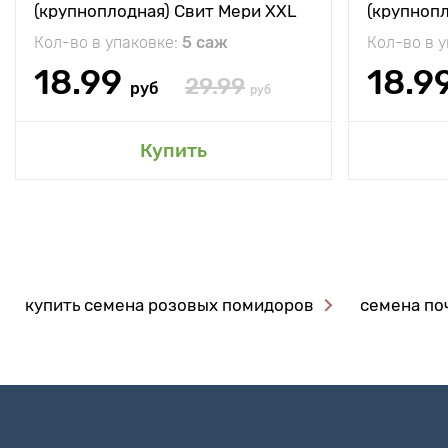
(крупноплодная) Свит Мери XXL
(крупноп
Кол-во в упаковке:
5 саж
Кол-во в 
18.99
18.9
29.99
руб
руб
Купить
купить семена розовых помидоров
семена по