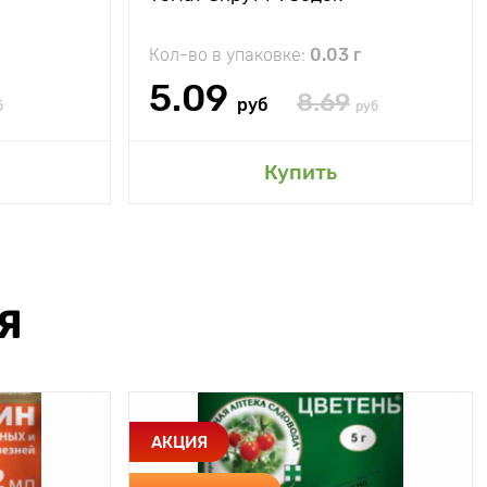
Кол-во в упаковке:
0.03 г
5.09
8.69
руб
б
руб
Купить
Я
АКЦИЯ