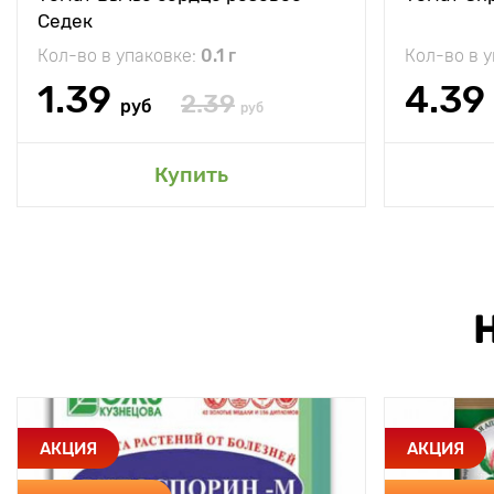
Седек
Кол-во в упаковке:
0.1 г
Кол-во в 
1.39
4.39
2.39
руб
руб
Купить
АКЦИЯ
АКЦИЯ