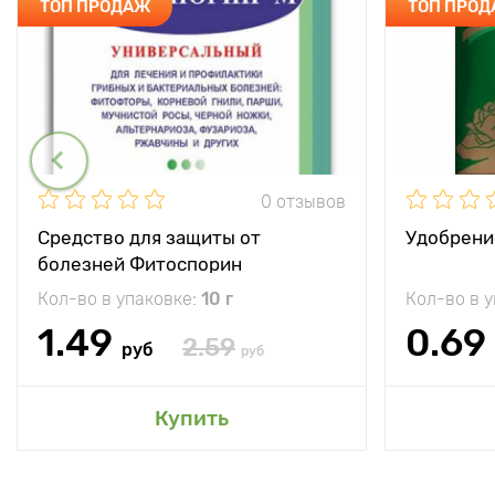
ТОП ПРОДАЖ
ТОП ПРО
0 отзывов
Средство для защиты от
Удобрени
болезней Фитоспорин
Кол-во в упаковке:
10 г
Кол-во в 
1.49
0.69
2.59
руб
руб
Купить