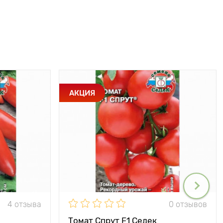
АКЦИЯ
4 отзыва
0 отзывов
Томат Спрут F1 Седек