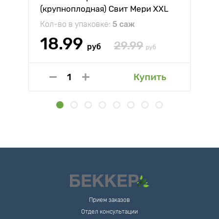
(крупноплодная) Свит Мери XXL
Кол-во в упаковке:
5 саж
18.99
29.99
руб
руб
Купить
Прием заказов
Отдел консультации