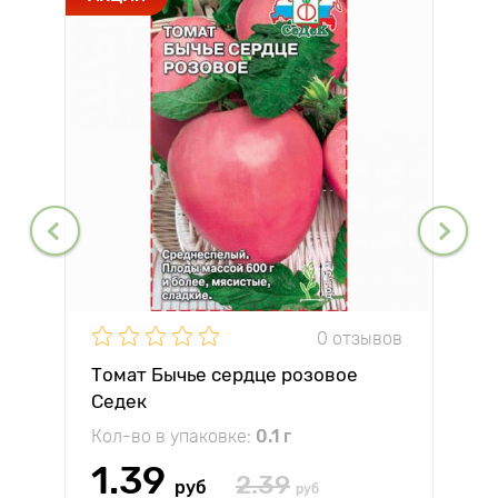
0 отзывов
Томат Бычье сердце розовое
Седек
Кол-во в упаковке:
0.1 г
1.39
2.39
руб
руб