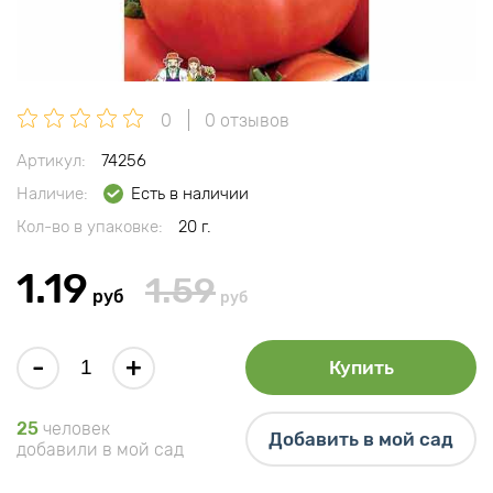
0
0 отзывов
Артикул:
74256
Наличие:
Есть в наличии
Кол-во в упаковке:
20 г.
1.19
1.59
руб
руб
-
+
Купить
25
человек
Добавить в мой сад
добавили в мой сад