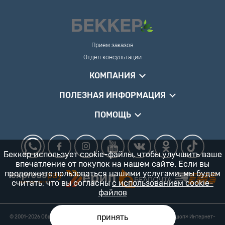
Прием заказов
Отдел консультации
КОМПАНИЯ
ПОЛЕЗНАЯ ИНФОРМАЦИЯ
ПОМОЩЬ
Беккер использует cookie-файлы, чтобы улучшить ваше
впечатление от покупок на нашем сайте. Если вы
продолжите пользоваться нашими услугами, мы будем
считать, что вы согласны
с использованием cookie-
файлов
принять
© 2001-2026 Общество с ограниченной ответственностью «Гарденшоп» Интернет-
магазин «БЕККЕР™» 24/7