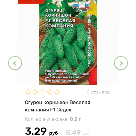
0 отзывов
Огурец корнишон Веселая
компания F1 Седек
Кол-во в упаковке:
0.2 г
3.29
5.49
руб
руб