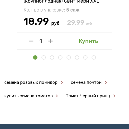
(крупноплодная) Свит Мери XXL
Кол-во в упаковке:
5 саж
18.99
29.99
руб
руб
Купить
семена розовых помидор
семена почтой
купить семена томатов
Томат Черный принц