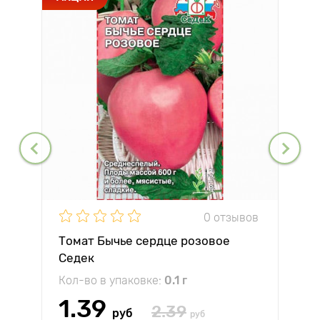
0 отзывов
Томат Бычье сердце розовое
Седек
Кол-во в упаковке:
0.1 г
1.39
2.39
руб
руб