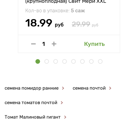
(крупноплодная) Свит Мери XXL
Кол-во в упаковке:
5 саж
18.99
29.99
руб
руб
Купить
семена помидор ранние
семена почтой
семена томатов почтой
Томат Малиновый гигант