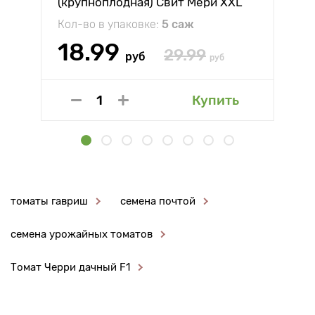
(крупноплодная) Свит Мери XXL
Кол-во в упаковке:
5 саж
18.99
29.99
руб
руб
Купить
томаты гавриш
семена почтой
семена урожайных томатов
Томат Черри дачный F1