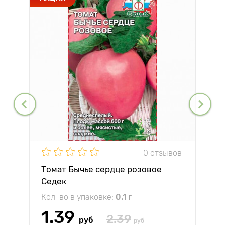
0 отзывов
Томат Бычье сердце розовое
Седек
Кол-во в упаковке:
0.1 г
1.39
2.39
руб
руб