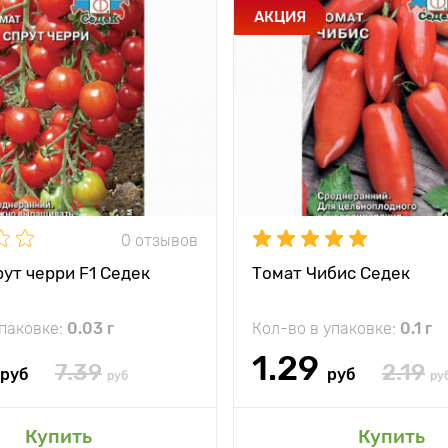
АКЦИЯ
0 отзывов
ут черри F1 Седек
Томат Чибис Седек
упаковке:
0.03 г
Кол-во в упаковке:
0.1 г
1.29
7.39
2.19
руб
руб
руб
ру
Купить
Купить