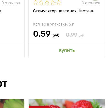
0 отзывов
0 отзывов
т
Стимулятор цветения Цветень
Кол-во в упаковке:
5 г
0.59
0.99
руб
руб
Купить
ЮТ