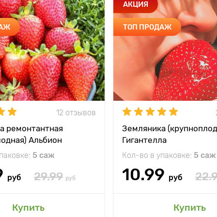
АКЦИЯ
ДАЖ
ТОП ПРОДАЖ
12 отзывов
а ремонтантная
Земляника (крупноплод
лодная) Альбион
Гигантелла
упаковке:
5 саж
Кол-во в упаковке:
5 саж
9
10.99
29.99
22.
руб
руб
руб
Купить
Купить