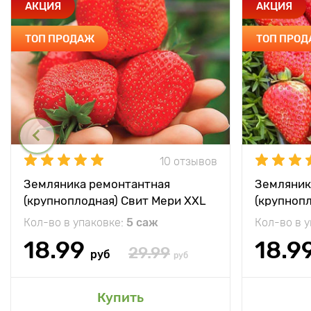
АКЦИЯ
АКЦИЯ
ТОП ПРОДАЖ
ТОП ПРО
10 отзывов
Земляника ремонтантная
Земляник
(крупноплодная) Свит Мери XXL
(крупноп
Кол-во в упаковке:
5 саж
Кол-во в 
18.99
18.9
29.99
руб
руб
Купить