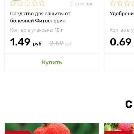
0 отзывов
Средство для защиты от
Удобрени
болезней Фитоспорин
Кол-во в упаковке:
10 г
Кол-во в 
1.49
0.69
2.59
руб
руб
Купить
С