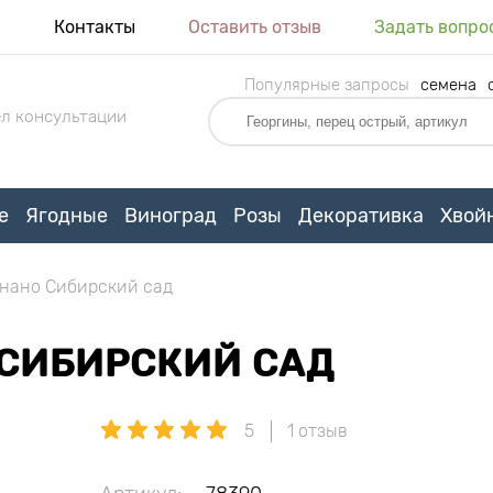
я
Контакты
Оставить отзыв
Задать вопро
Популярные запросы
семена
л консультации
е
Ягодные
Виноград
Розы
Декоративка
Хвой
нано Сибирский сад
 СИБИРСКИЙ САД
5
1 отзыв