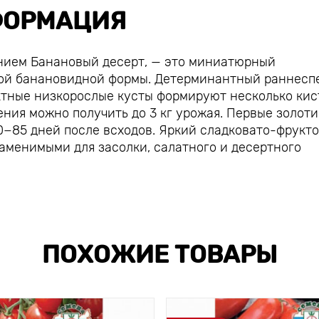
ОРМАЦИЯ
анием Банановый десерт, — это миниатюрный
той банановидной формы. Детерминантный раннесп
актные низкорослые кусты формируют несколько кис
ения можно получить до 3 кг урожая. Первые золот
0−85 дней после всходов. Яркий сладковато-фрукт
заменимыми для засолки, салатного и десертного
ПОХОЖИЕ ТОВАРЫ