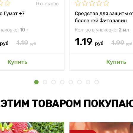
0 отзывов
е Гумат +7
Средство для защиты о
болезней Фитолавин
упаковке:
10 г
Кол-во в упаковке:
2 мл
1.19
1.19
1.99
руб
руб
руб
руб
Купить
Купить
 ЭТИМ ТОВАРОМ ПОКУПА