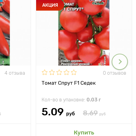
АКЦИЯ
4 отзыва
0 отзывов
Томат Спрут F1 Седек
Кол-во в упаковке:
0.03 г
5.09
8.69
руб
б
руб
Купить