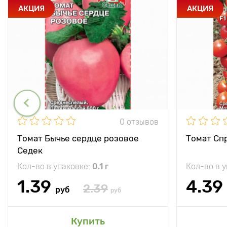
АКЦИЯ
АКЦИЯ
0 отзывов
Томат Бычье сердце розовое
Томат Спр
Седек
Кол-во в упаковке:
0.1 г
Кол-во в 
1.39
4.39
2.39
руб
руб
Купить