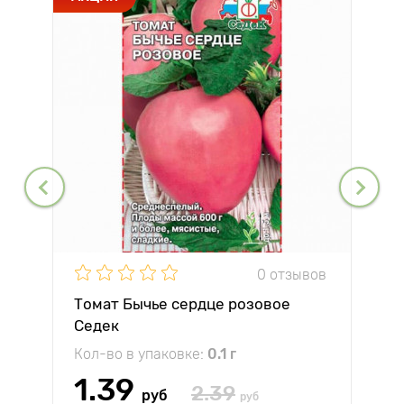
0 отзывов
Томат Бычье сердце розовое
Седек
Кол-во в упаковке:
0.1 г
1.39
2.39
руб
руб