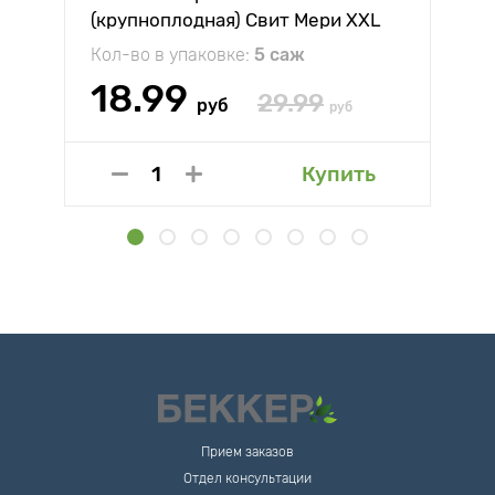
(крупноплодная) Свит Мери XXL
Кол-во в упаковке:
5 саж
18.99
29.99
руб
руб
Купить
Прием заказов
Отдел консультации