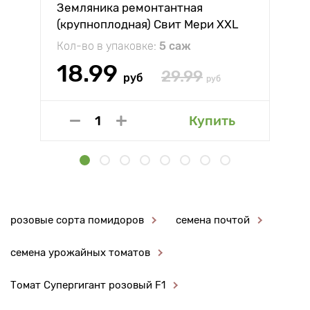
Земляника ремонтантная
(крупноплодная) Свит Мери XXL
Кол-во в упаковке:
5 саж
18.99
29.99
руб
руб
Купить
розовые сорта помидоров
семена почтой
семена урожайных томатов
Томат Супергигант розовый F1