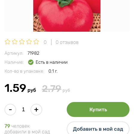
0
0 отзывов
Артикул:
71982
Наличие:
Есть в наличии
Кол-во в упаковке:
0.1 г.
1.59
2.79
руб
руб
-
+
Купить
79
человек
Добавить в мой сад
добавили в мой сад