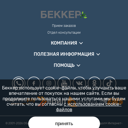
Прием заказов
Отдел консультации
КОМПАНИЯ
ПОЛЕЗНАЯ ИНФОРМАЦИЯ
ПОМОЩЬ
Беккер использует cookie-файлы, чтобы улучшить ваше
впечатление от покупок на нашем сайте. Если вы
продолжите пользоваться нашими услугами, мы будем
считать, что вы согласны
с использованием cookie-
файлов
принять
© 2001-2026 Общество с ограниченной ответственностью «Гарденшоп» Интернет-
магазин «БЕККЕР™» 24/7