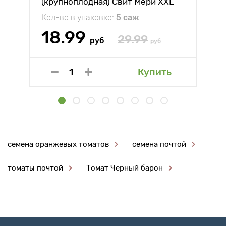
(крупноплодная) Свит Мери XXL
Кол-во в упаковке:
5 саж
18.99
29.99
руб
руб
Купить
семена оранжевых томатов
семена почтой
томаты почтой
Томат Черный барон