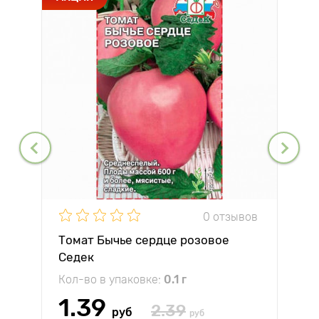
0 отзывов
Томат Бычье сердце розовое
Седек
Кол-во в упаковке:
0.1 г
1.39
2.39
руб
руб