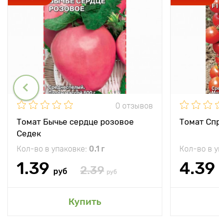
0 отзывов
Томат Бычье сердце розовое
Томат Спр
Седек
Кол-во в упаковке:
0.1 г
Кол-во в 
1.39
4.39
2.39
руб
руб
Купить