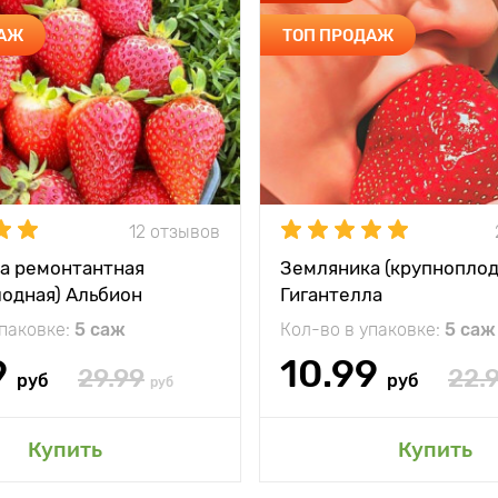
ДАЖ
ТОП ПРОДАЖ
12 отзывов
а ремонтантная
Земляника (крупноплод
лодная) Альбион
Гигантелла
упаковке:
5 саж
Кол-во в упаковке:
5 саж
9
10.99
29.99
22.
руб
руб
руб
Купить
Купить