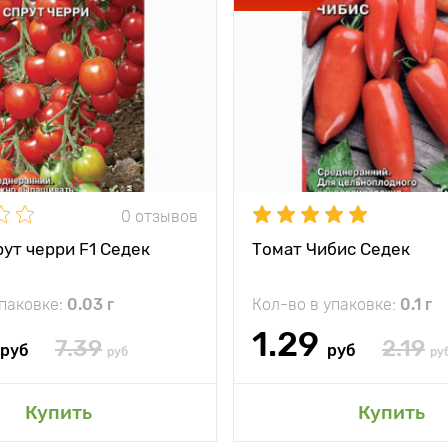
0 отзывов
ут черри F1 Седек
Томат Чибис Седек
упаковке:
0.03 г
Кол-во в упаковке:
0.1 г
1.29
7.39
2.19
руб
руб
руб
ру
Купить
Купить