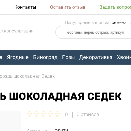
я
Контакты
Оставить отзыв
Задать вопро
Популярные запросы
семена
л консультации
е
Ягодные
Виноград
Розы
Декоративка
Хвой
гроздь шоколадная Седек
ДЬ ШОКОЛАДНАЯ СЕДЕК
0
0 отзывов