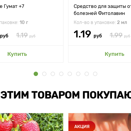
е Гумат +7
Средство для защиты о
болезней Фитолавин
упаковке:
10 г
Кол-во в упаковке:
2 мл
1.19
1.19
1.99
руб
руб
руб
руб
Купить
Купить
 ЭТИМ ТОВАРОМ ПОКУПА
АКЦИЯ