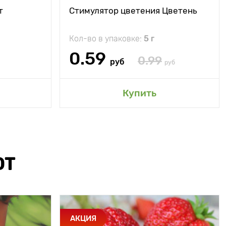
т
Стимулятор цветения Цветень
Кол-во в упаковке:
5 г
0.59
0.99
руб
руб
Купить
ЮТ
АКЦИЯ