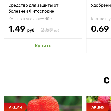
Средство для защиты от
Удобрени
болезней Фитоспорин
Кол-во в упаковке:
10 г
Кол-во в 
1.49
0.69
2.59
руб
руб
Купить
С
АКЦИЯ
АКЦИЯ