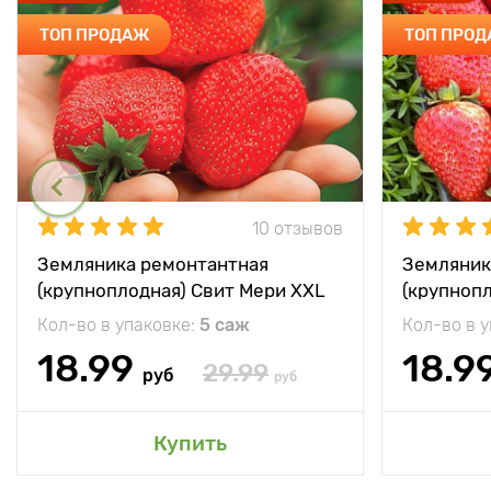
ТОП ПРОДАЖ
ТОП ПРО
10 отзывов
Земляника ремонтантная
Земляник
(крупноплодная) Свит Мери XXL
(крупноп
Кол-во в упаковке:
5 саж
Кол-во в 
18.99
18.9
29.99
руб
руб
Купить