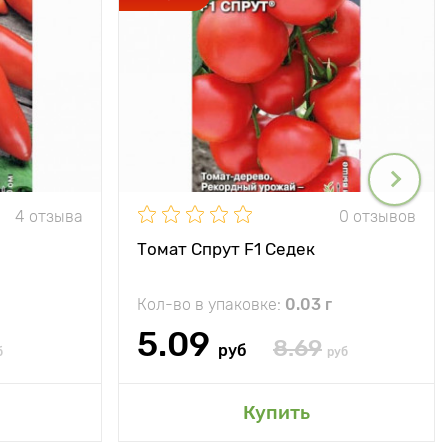
4 отзыва
0 отзывов
Томат Спрут F1 Седек
Кол-во в упаковке:
0.03 г
5.09
8.69
руб
б
руб
Купить