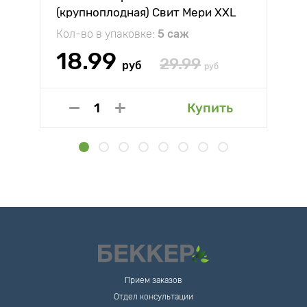
(крупноплодная) Свит Мери XXL
Кол-во в упаковке:
5 саж
18.99
29.99
руб
руб
Купить
Прием заказов
Отдел консультации