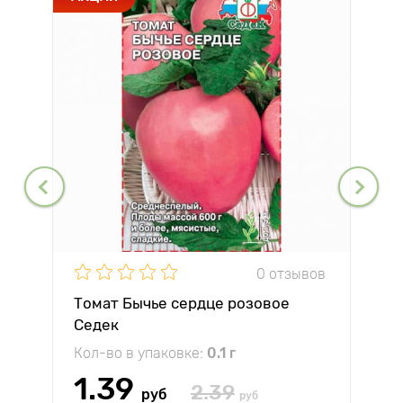
0 отзывов
Томат Бычье сердце розовое
Седек
Кол-во в упаковке:
0.1 г
1.39
2.39
руб
руб