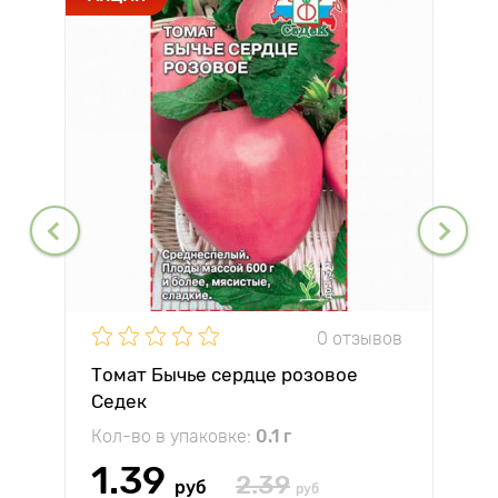
0 отзывов
Томат Бычье сердце розовое
Седек
Кол-во в упаковке:
0.1 г
1.39
2.39
руб
руб