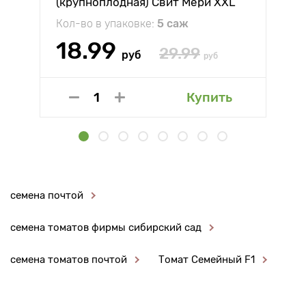
(крупноплодная) Свит Мери XXL
Кол-во в упаковке:
5 саж
18.99
29.99
руб
руб
Купить
семена почтой
семена томатов фирмы сибирский сад
семена томатов почтой
Томат Семейный F1