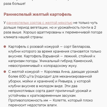
раза больше!
Раннеспелый желтый картофель
У
раннеспелых сортов с желтой мякотью
не только чуть
дольше период вегетации, но и урожайность почти в 2
раза выше. Хорошо адаптированы к переменчивой погоде
климата нашей страны:
Картофель с розовой кожурой — сорт Беллароза,
клубни которого за время хранения становятся только
вкуснее. Картофель Взрывной — лежкий, стойкий к
капризам погоды. Уникальный гибрид Каменский,
невосприимчивый к колорадскому жуку.
С желтой кожурой — Королева Анна, дающая урожай
более 600 ц/га (подходит для механизированной
уборки, мойки и хранения) и Ривьера, у которой
клубни вкуснее в молодом виде. Эти два
неприхотливых сорта дают приличный урожай и
устойчивы к кратковременным засухам.
Противоположность им — Колетте, который плохо
переносит недостаток влаги.