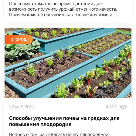
Подкормка томатов во время цветения дает
возможность получить урожай отменного качеств.
Причем каждое растение даст более крупные и
вкусные плоды, завязь не опадет, а урожайность
возрастет.
ОГОРОД
22 май 2022
4943
Способы улучшения почвы на грядках для
повышения плодородия
Вопрос о том, как сделать почву плодородной,