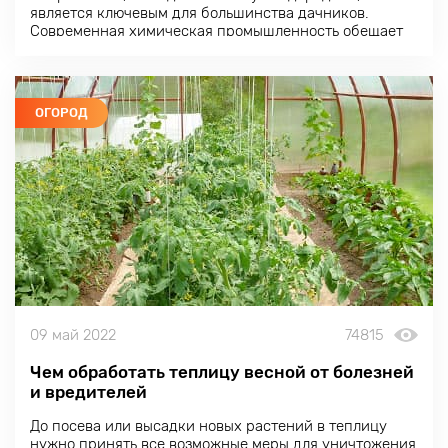
является ключевым для большинства дачников.
Современная химическая промышленность обещает
существенное улучшение свойств почвы при
относительно скромных затрата
ОГОРОД
09 май 2022
74815
Чем обработать теплицу весной от болезней
и вредителей
До посева или высадки новых растений в теплицу
нужно принять все возможные меры для уничтожения