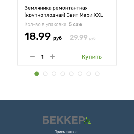
Земляника ремонтантная
(крупноплодная) Свит Мери XXL
Кол-во в упаковке:
5 саж
18.99
29.99
руб
руб
Купить
Прием заказов