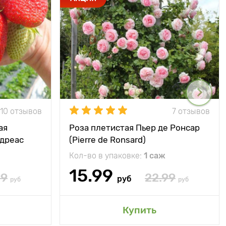
10 отзывов
7 отзывов
ая
Роза плетистая Пьер де Ронсар
ндреас
(Pierre de Ronsard)
Кол-во в упаковке:
1 саж
15.99
99
22.99
руб
руб
руб
Купить