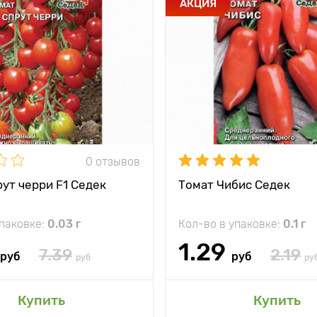
АКЦИЯ
0 отзывов
ут черри F1 Седек
Томат Чибис Седек
упаковке:
0.03 г
Кол-во в упаковке:
0.1 г
1.29
7.39
2.19
руб
руб
руб
ру
Купить
Купить