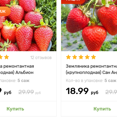
ДАЖ
12 отзывов
а ремонтантная
Земляника ремонтантн
лодная) Альбион
(крупноплодная) Сан А
упаковке:
5 саж
Кол-во в упаковке:
5 саж
9
18.99
29.99
29.
руб
руб
руб
Купить
Купить