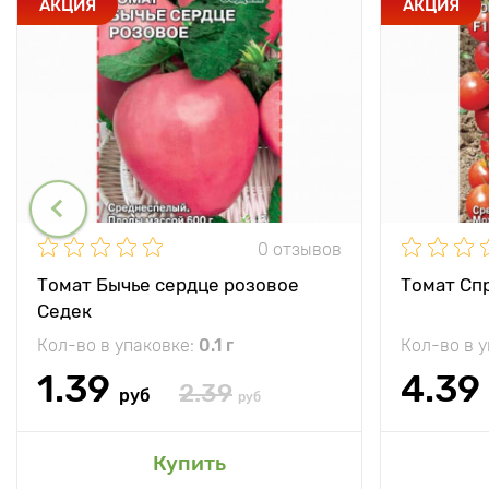
АКЦИЯ
АКЦИЯ
0 отзывов
Томат Бычье сердце розовое
Томат Спр
Седек
Кол-во в упаковке:
0.1 г
Кол-во в 
1.39
4.39
2.39
руб
руб
Купить