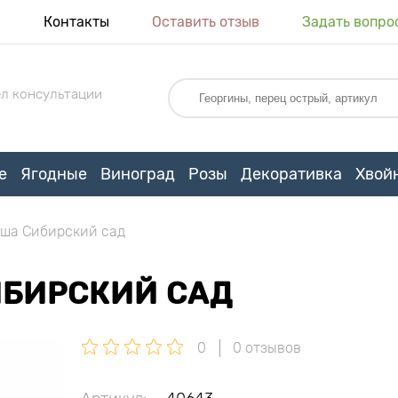
я
Контакты
Оставить отзыв
Задать вопро
л консультации
е
Ягодные
Виноград
Розы
Декоративка
Хвой
ша Сибирский сад
ИБИРСКИЙ САД
0
0 отзывов