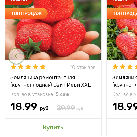
ТОП ПРОДАЖ
ТОП ПРО
10 отзывов
Земляника ремонтантная
Земляник
(крупноплодная) Свит Мери XXL
(крупноп
Кол-во в упаковке:
5 саж
Кол-во в 
18.99
18.9
29.99
руб
руб
Купить