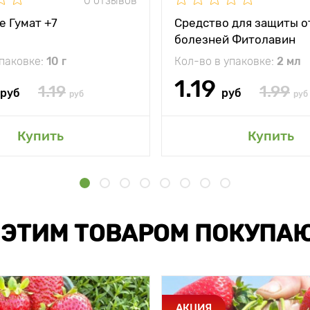
0 отзывов
е Гумат +7
Средство для защиты о
болезней Фитолавин
упаковке:
10 г
Кол-во в упаковке:
2 мл
1.19
1.19
1.99
руб
руб
руб
руб
Купить
Купить
 ЭТИМ ТОВАРОМ ПОКУПА
АКЦИЯ