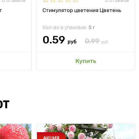
0 отзывов
0 отзывов
т
Стимулятор цветения Цветень
Кол-во в упаковке:
5 г
0.59
0.99
руб
руб
Купить
ЮТ
АКЦИЯ