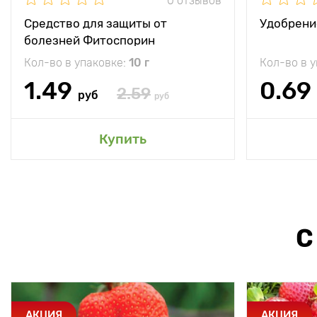
0 отзывов
Средство для защиты от
Удобрени
болезней Фитоспорин
Кол-во в упаковке:
10 г
Кол-во в 
1.49
0.69
2.59
руб
руб
Купить
С
АКЦИЯ
АКЦИЯ