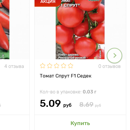
АКЦИЯ
4 отзыва
0 отзывов
Томат Спрут F1 Седек
Кол-во в упаковке:
0.03 г
5.09
8.69
руб
б
руб
Купить