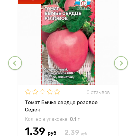
0 отзывов
Томат Бычье сердце розовое
Седек
Кол-во в упаковке:
0.1 г
1.39
2.39
руб
руб