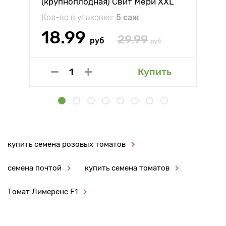
(крупноплодная) Свит Мери XXL
Кол-во в упаковке:
5 саж
18.99
29.99
руб
руб
Купить
купить семена розовых томатов
семена почтой
купить семена томатов
Томат Лимеренс F1