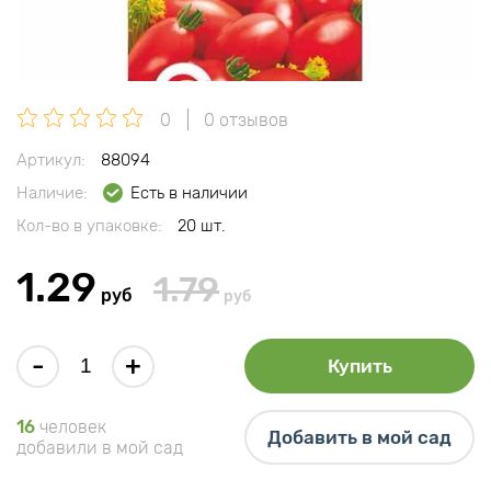
0
0 отзывов
Артикул:
88094
Наличие:
Есть в наличии
Кол-во в упаковке:
20 шт.
1.29
1.79
руб
руб
-
+
Купить
16
человек
Добавить в мой сад
добавили в мой сад