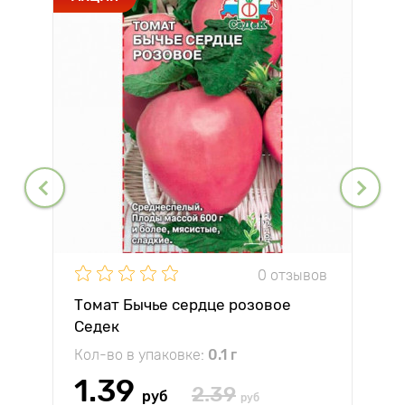
0 отзывов
Томат Бычье сердце розовое
Седек
Кол-во в упаковке:
0.1 г
1.39
2.39
руб
руб