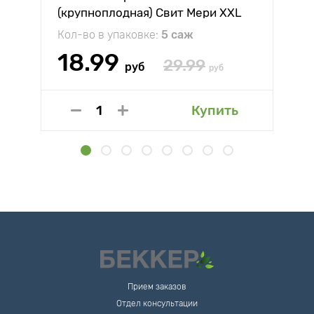
(крупноплодная) Свит Мери XXL
Кол-во в упаковке:
5 саж
18.99
29.99
руб
руб
Купить
Прием заказов
Отдел консультации