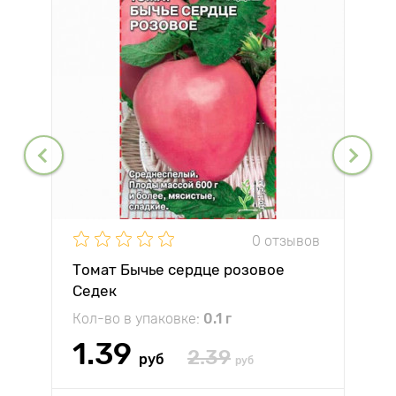
0 отзывов
Томат Бычье сердце розовое
Седек
Кол-во в упаковке:
0.1 г
1.39
2.39
руб
руб