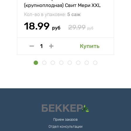
(крупноплодная) Свит Мери XXL
Кол-во в упаковке:
5 саж
18.99
29.99
руб
руб
Купить
Прием заказов
Отдел консультации