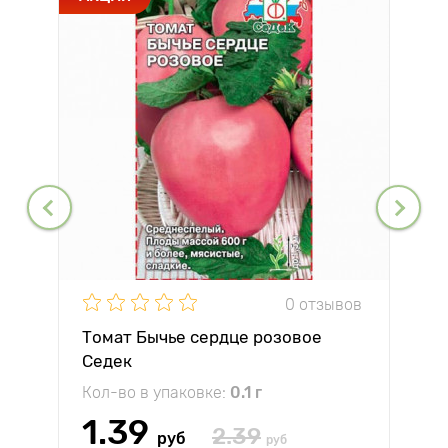
0 отзывов
Томат Бычье сердце розовое
Седек
Кол-во в упаковке:
0.1 г
1.39
2.39
руб
руб