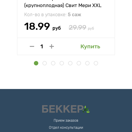
(крупноплодная) Свит Мери XXL
Кол-во в упаковке:
5 саж
18.99
29.99
руб
руб
Купить
Прием заказов
Отдел консультации