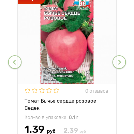
0 отзывов
Томат Бычье сердце розовое
Седек
Кол-во в упаковке:
0.1 г
1.39
2.39
руб
руб