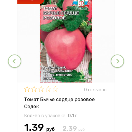
0 отзывов
Томат Бычье сердце розовое
Седек
Кол-во в упаковке:
0.1 г
1.39
2.39
руб
руб