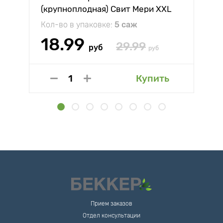
(крупноплодная) Свит Мери XXL
Кол-во в упаковке:
5 саж
18.99
29.99
руб
руб
Купить
Прием заказов
Отдел консультации