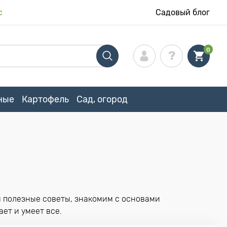
с
Садовый блог
0
ные
Картофель
Сад, огород
м полезные советы, знакомим с основами
ет и умеет все.