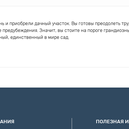
ь и приобрели дачный участок. Вы готовы преодолеть тру
е предубеждения. Значит, вы стоите на пороге грандиозн
ный, единственный в мире сад.
ости создать настоящее произведение искусства, напом
озвольте посоветовать:
 Эти растения приятны на вид, легки в уходе и полезны д
 же целью. Скошенную ботву загрузите в компостные ямы
оза у вас всегда под рукой будут эффективные органичес
асаждений, проведите воду, сделайте разводку труб по уч
 вы томаты. Но для того, чтобы рассада гарантировано ук
АНИЯ
ПОЛЕЗНАЯ 
товы быстрее пожертвовать: мечтой о прекрасном саде ил