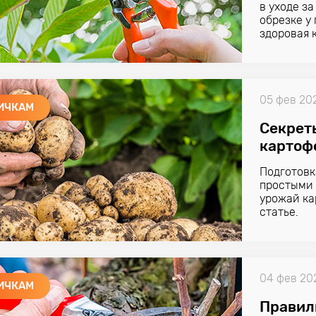
в уходе з
обрезке у
здоровая 
05 фев 20
ИЧКАМ
Секрет
картоф
Подготовк
простыми 
урожай ка
статье.
04 фев 20
ИЧКАМ
Правил