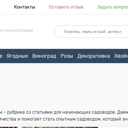
я
Контакты
Оставить отзыв
Задать вопро
л консультации
е
Ягодные
Виноград
Розы
Декоративка
Хвой
м – рубрика со статьями для начинающих садоводов. Дае
чества и помогает стать опытным садоводом, который зна