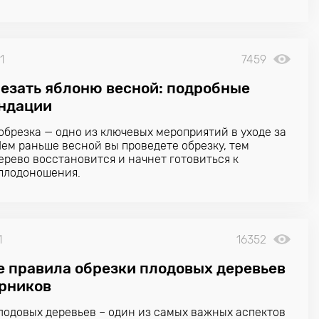
йники – лучшие?
1
7459
резать яблоню весной: подробные
ндации
обрезка — одно из ключевых мероприятий в уходе за
Чем раньше весной вы проведете обрезку, тем
ерево восстановится и начнет готовиться к
 плодоношения.
1
16352
е правила обрезки плодовых деревьев
арников
лодовых деревьев – один из самых важных аспектов