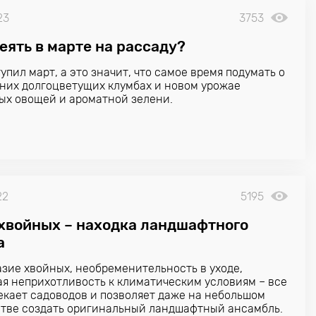
23
3753
еять в марте на рассаду?
упил март, а это значит, что самое время подумать о
них долгоцветущих клумбах и новом урожае
х овощей и ароматной зелени.
22
5195
 хвойных – находка ландшафтного
а
зие хвойных, необременительность в уходе,
я неприхотливость к климатическим условиям – все
екает садоводов и позволяет даже на небольшом
тве создать оригинальный ландшафтный ансамбль.