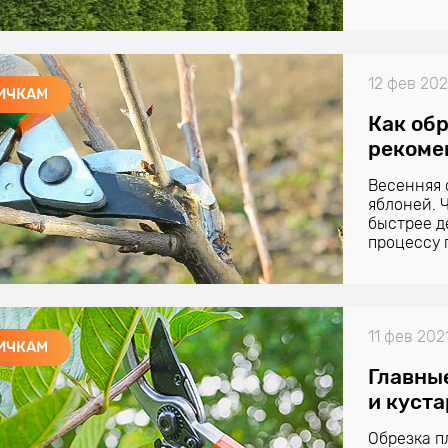
Какие хво
12 фев 202
ИЧКАМ
Как об
рекоме
Весенняя 
яблоней. 
быстрее д
процессу
11 фев 202
ИЧКАМ
Главны
и куст
Обрезка п