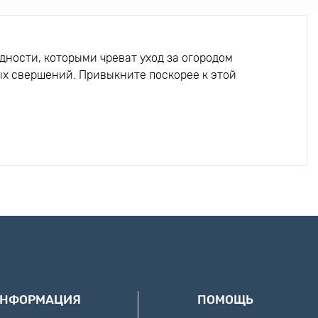
дности, которыми чреват уход за огородом
ых свершений. Привыкните поскорее к этой
инающее сады Моне, и пытаетесь найти
ля почвы. Ближе к осени скосите зеленую
 или специальные емкости. Эту операцию
кие удобрения.
астку. Эта простая работа сэкономит вам
оренилась, вам придется ежеутренне под
ИНФОРМАЦИЯ
ПОМОЩЬ
и помидорами? Но можно будет все