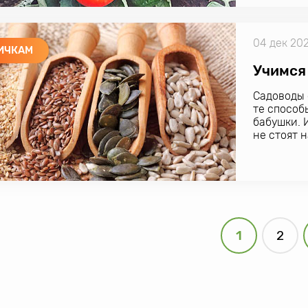
04 дек 20
ИЧКАМ
Учимся
Садоводы 
те способ
бабушки. 
не стоят 
учиться н
1
2