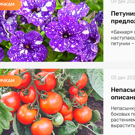
09 дек 20
ИЧКАМ
Петуни
предло
«Беккер» 
наступающ
петунии –
05 дек 20
ИЧКАМ
Непасы
описан
Непасынку
боковых п
растением
вырастить