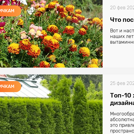
20 фев 20
ИЧКАМ
Что пос
Вот и наст
наших лет
вытаминны
25 фев 20
ИЧКАМ
Топ-10
дизайн
Многообра
абсолютна
это привл
пространс