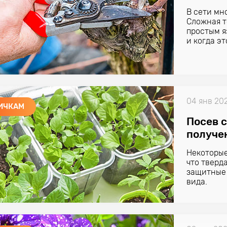
В сети мн
Сложная т
простым я
и когда эт
04 янв 20
ИЧКАМ
Посев 
получе
Некоторые
что тверд
защитные
вида.