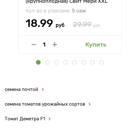
(крупноплодная) Свит Мери XXL
Кол-во в упаковке:
5 саж
18.99
29.99
руб
руб
Купить
семена почтой
семена томатов урожайных сортов
Томат Деметра F1