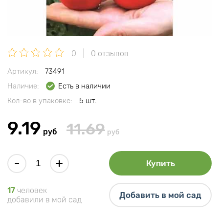
0
0 отзывов
Артикул:
73491
Наличие:
Есть в наличии
Кол-во в упаковке:
5 шт.
9.19
11.69
руб
руб
-
+
Купить
17
человек
Добавить в мой сад
добавили в мой сад