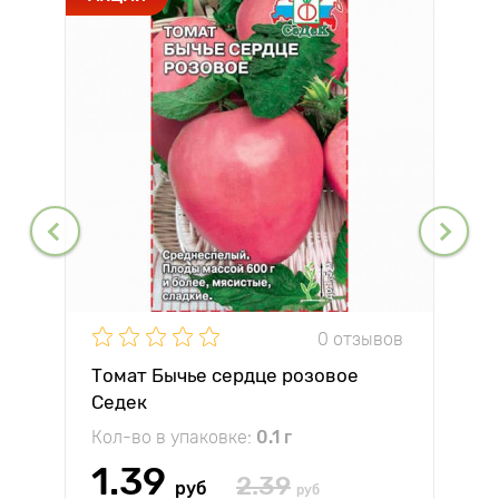
0 отзывов
Томат Бычье сердце розовое
Седек
Кол-во в упаковке:
0.1 г
1.39
2.39
руб
руб