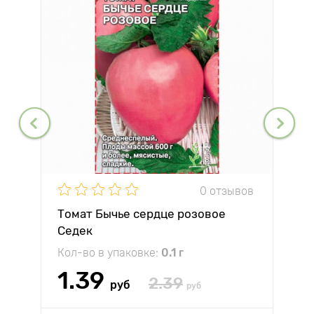
0 отзывов
Томат Бычье сердце розовое
Седек
Кол-во в упаковке:
0.1 г
1.39
2.39
руб
руб