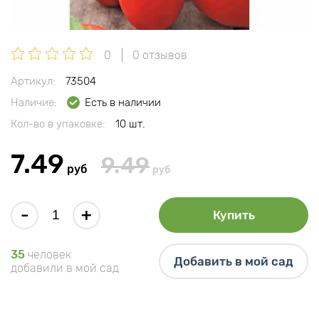
0
0 отзывов
Артикул:
73504
Наличие:
Есть в наличии
Кол-во в упаковке:
10 шт.
7.49
9.49
руб
руб
-
+
Купить
35
человек
Добавить в мой сад
добавили в мой сад