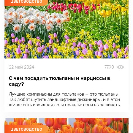
ЦВЕТОВОДСТВО
22 май 2024
7790
С чем посадить тюльпаны и нарциссы в
саду?
Лучшие компаньоны для тюльпанов — это тюльпаны.
Так любят шутить ландшафтные дизайнеры, и в этой
шутке есть изрядная доля правды: если выращивать
тюльпаны в соответствии с требованиями, то
луковицы нужно ежегодно выкапывать, чтобы
сохранить сортовые характеристики.
ЦВЕТОВОДСТВО