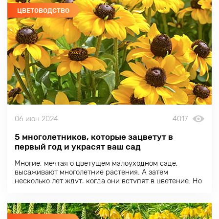
ЦВЕТОВОДСТВО
06 июн 2024
4017
5 многолетников, которые зацветут в
первый год и украсят ваш сад
Многие, мечтая о цветущем малоуходном саде,
высаживают многолетние растения. А затем
несколько лет ждут, когда они вступят в цветение. Но
есть многолетние цветы, которые при правильном
подходе способны зацвести уже в первый год после
посева.