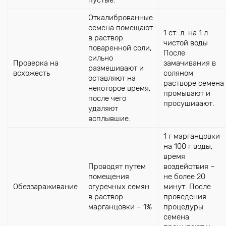
Откалиброванные
семена помещают
1 ст. л. на 1 л
в раствор
чистой воды
поваренной соли,
После
сильно
Проверка на
замачивания в
размешивают и
всхожесть
соляном
оставляют на
растворе семена
некоторое время,
промывают и
после чего
просушивают.
удаляют
всплывшие.
1 г марганцовки
на 100 г воды,
время
Проводят путем
воздействия –
помещения
не более 20
Обеззараживание
огуречных семян
минут. После
в раствор
проведения
марганцовки – 1%
процедуры
семена