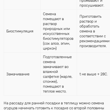
промывают и
просушивают.
Семена
Приготовить
помещают в
раствор и
раствор
обработать
природных или
Биостимуляция
семена в
искусственных
соответствии с
биостимуляторов
рекомендациями
(сок алоэ, эпин,
производителя.
циркон)
Подготовленные
семена
замачивают во
влажной
Замачивание
t не выше + 28С.
салфетке (марле,
спонже),
помещают в
теплое место.
На рассаду для ранней посадки в теплицу можно семена
огурцов начинать готовить к посадке со второй половины