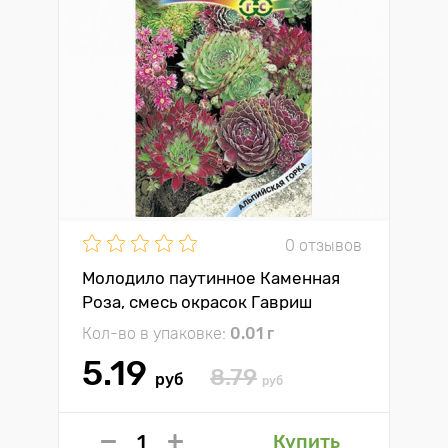
0 отзывов
Молодило паутинное Каменная
Роза, смесь окрасок Гавриш
Кол-во в упаковке:
0.01 г
5.19
8.79
руб
руб
Купить