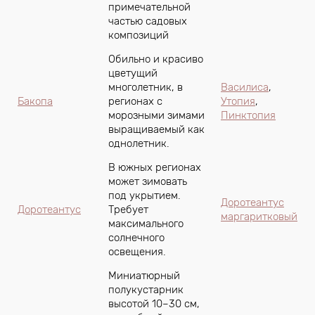
примечательной
частью садовых
композиций
Обильно и красиво
цветущий
многолетник, в
Василиса
,
Бакопа
регионах с
Утопия
,
морозными зимами
Пинктопия
выращиваемый как
однолетник.
В южных регионах
может зимовать
под укрытием.
Доротеантус
Доротеантус
Требует
маргаритковый
максимального
солнечного
освещения.
Миниатюрный
полукустарник
высотой 10–30 см,