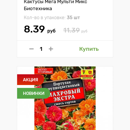
Кактусы Мега Мульти Микс
Биотехника
Кол-во в упаковке:
35 шт
8.39
11.39
руб
руб
Купить
АКЦИЯ
НОВИНКИ