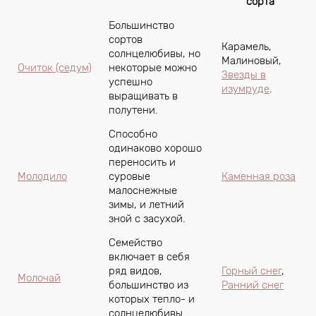
сорта
Большинство
сортов
Карамель,
солнцелюбивы, но
Малиновый,
Очиток (седум)
некоторые можно
Звезды в
успешно
изумруде
.
выращивать в
полутени.
Способно
одинаково хорошо
переносить и
Молодило
суровые
Каменная роза
малоснежные
зимы, и летний
зной с засухой.
Семейство
включает в себя
ряд видов,
Горный снег
,
Молочай
большинство из
Ранний снег
которых тепло- и
солнцелюбивы.