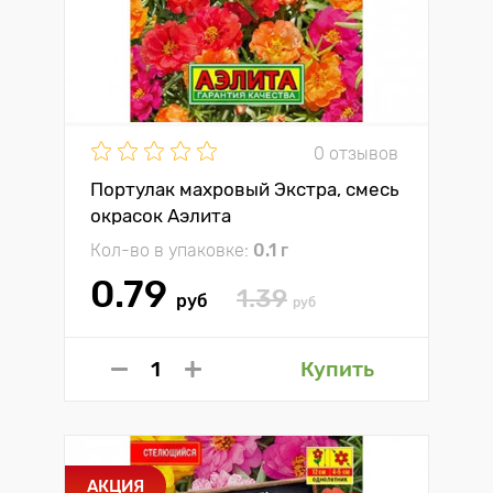
0 отзывов
Портулак махровый Экстра, смесь
окрасок Аэлита
Кол-во в упаковке:
0.1 г
0.79
1.39
руб
руб
Купить
АКЦИЯ