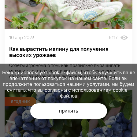
10 апр 2023
5117
Как вырастить малину для получения
высоких урожаев
Советы агронома о том, как правильно выращивать
малину, где это лучше делать, а также несколько
Беккер использует cookie-файлы, чтобы улучшить ваше
садовых лайфхаков для любителей этой сладкой
впечатление от покупок на нашем сайте. Если вы
ягоды
продолжите пользоваться нашими услугами, мы будем
считать, что вы согласны
с использованием cookie-
файлов
ЯГОДНИК
принять