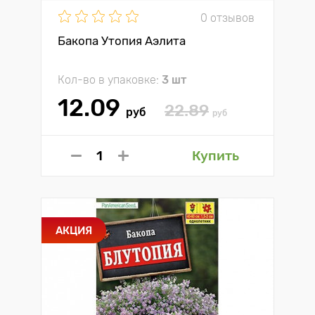
0 отзывов
Бакопа Утопия Аэлита
Кол-во в упаковке:
3 шт
12.09
22.89
руб
руб
Купить
АКЦИЯ