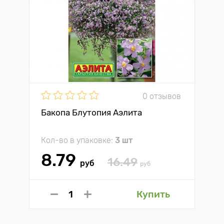
0 отзывов
Бакопа Блутопия Аэлита
Кол-во в упаковке:
3 шт
8.79
16.49
руб
руб
Купить