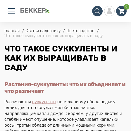
0
Главная
Статьи садовнику
Цветоводство
Что такое суккуленты и как их выращивать в саду
ЧТО ТАКОЕ СУККУЛЕНТЫ И
КАК ИХ ВЫРАЩИВАТЬ В
САДУ
Растения-суккуленты: что их объединяет и
что различает
Различаются
суккуленты
по механизму сбора воды: у
одних для этого служат желобчатые листья,
направляющие капли дождя к корням, у других листья и
стебли имеют опушение, которое улавливает капельки
росы, третьи обладают длинными мощными корнями,