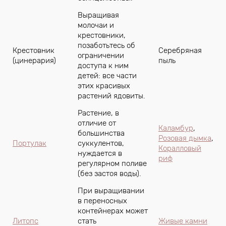
Выращивая
молочаи и
крестовники,
позаботьтесь об
Крестовник
Серебряная
ограничении
(цинерария)
пыль
доступа к ним
детей: все части
этих красивых
растений ядовиты.
Растение, в
отличие от
Каламбур
,
большинства
Розовая дымка
,
Портулак
суккулентов,
Коралловый
нуждается в
риф
регулярном поливе
(без застоя воды).
При выращивании
в переносных
контейнерах может
Литопс
стать
Живые камни