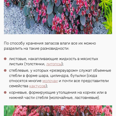
По способу хранения запасов влаги все их можно
разделить на такие разновидности:
листовые, накапливающие жидкость в мясистых
листьях (толстянки,
литопсы
);
стеблевые, у которых «резервуаром» служат объемные
стебли в форме шара, цилиндра, бутылки (сюда
относятся многие
молочаи
и почти все представители
семейства
кактусов
);
корневые, формирующие утолщения на корнях или в
нижней части стебля (молочайные, ластовневые).