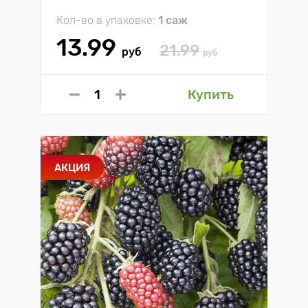
Кол-во в упаковке:
1 саж
13.99
21.99
руб
руб
Купить
АКЦИЯ