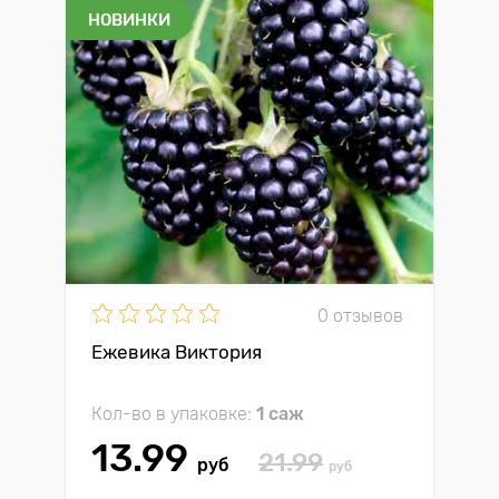
НОВИНКИ
0 отзывов
Ежевика Виктория
Кол-во в упаковке:
1 саж
13.99
21.99
руб
руб