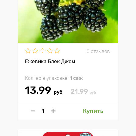
0 отзывов
Ежевика Блек Джем
Кол-во в упаковке:
1 саж
13.99
21.99
руб
руб
Купить