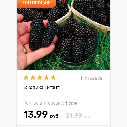
ТОП ПРОДАЖ
11 отзывов
Ежевика Гигант
Кол-во в упаковке:
1 саж
13.99
21.99
руб
руб