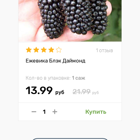
1 отзыв
Ежевика Блэк Даймонд
Кол-во в упаковке:
1 саж
13.99
21.99
руб
руб
Купить