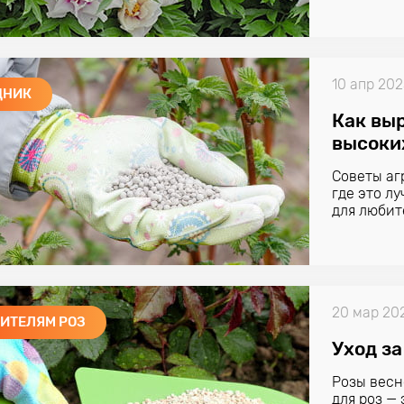
10 апр 20
ДНИК
Как вы
высоки
Советы аг
где это л
для любит
20 мар 20
ИТЕЛЯМ РОЗ
Уход за
Розы весн
для роз —