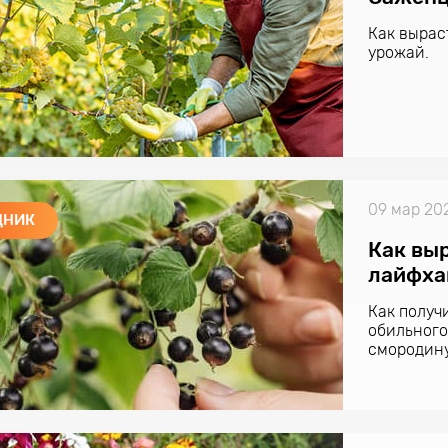
Как вырас
урожай.
09 мар 20
ДНИК
Как вы
лайфха
Как получ
обильного
смородину