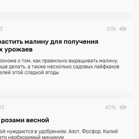
23
5116
растить малину для получения
х урожаев
ронома о том, как правильно выращивать малину,
учше делать, а также несколько садовых лайфхаков
елей этой сладкой ягоды
23
4016
 розами весной
ой нуждаются в удобрениях. Азот, Фосфор, Калий
 это необходимый минимум.