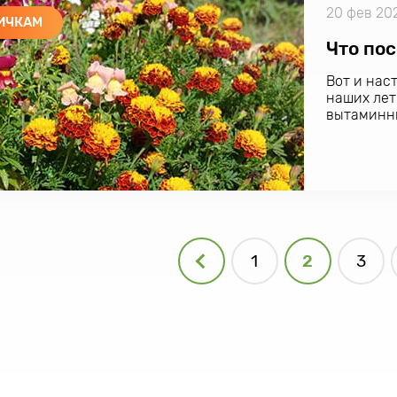
20 фев 20
ИЧКАМ
Что пос
Вот и наст
наших лет
вытаминны
1
2
3