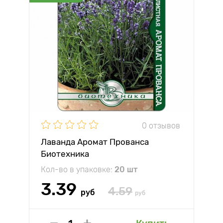
0 отзывов
Лаванда Аромат Прованса
Биотехника
Кол-во в упаковке:
20 шт
3.39
4.59
руб
руб