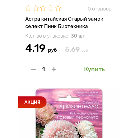
0 отзывов
Астра китайская Старый замок
селект Пинк Биотехника
Кол-во в упаковке:
30 шт
4.19
5.69
руб
руб
Купить
АКЦИЯ