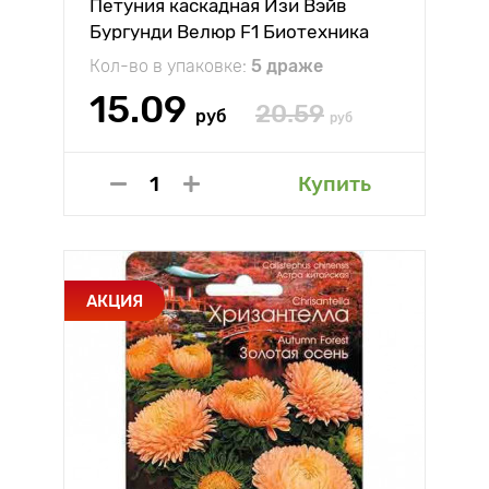
Петуния каскадная Изи Вэйв
Бургунди Велюр F1 Биотехника
Кол-во в упаковке:
5 драже
15.09
20.59
руб
руб
Купить
АКЦИЯ