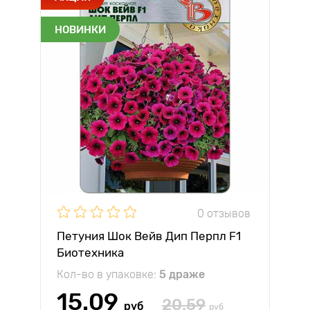
НОВИНКИ
0 отзывов
Петуния Шок Вейв Дип Перпл F1
Биотехника
Кол-во в упаковке:
5 драже
15.09
20.59
руб
руб