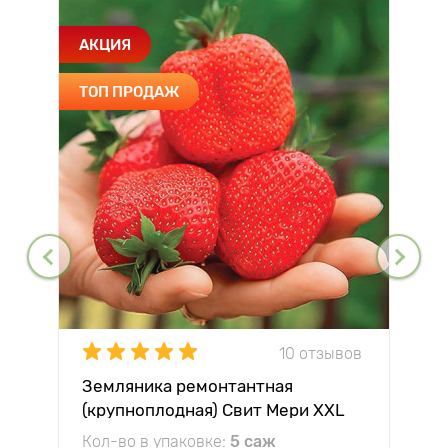
АКЦИЯ
ТОП ПРОДАЖ
10 отзывов
Земляника ремонтантная
(крупноплодная) Свит Мери XXL
Кол-во в упаковке:
5 саж