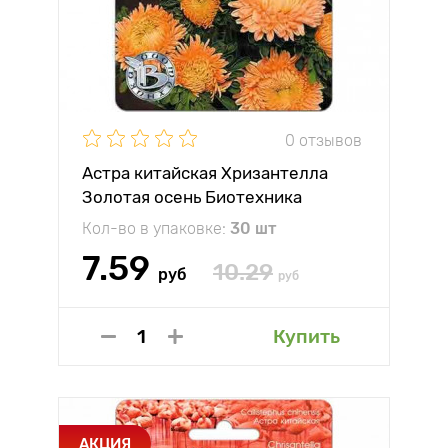
0 отзывов
Астра китайская Хризантелла
Золотая осень Биотехника
Кол-во в упаковке:
30 шт
7.59
10.29
руб
руб
Купить
АКЦИЯ