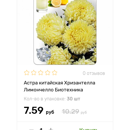
0 отзывов
Астра китайская Хризантелла
Лимончелло Биотехника
Кол-во в упаковке:
30 шт
7.59
10.29
руб
руб