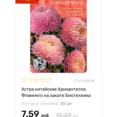
0 отзывов
Астра китайская Хризантелла
Фламинго на закате Биотехника
Кол-во в упаковке:
30 шт
7.59
10.29
руб
руб