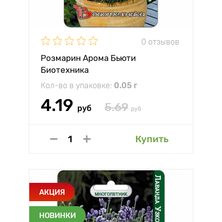
0 отзывов
Розмарин Арома Бьюти
Биотехника
Кол-во в упаковке:
0.05 г
4.19
5.69
руб
руб
Купить
АКЦИЯ
НОВИНКИ