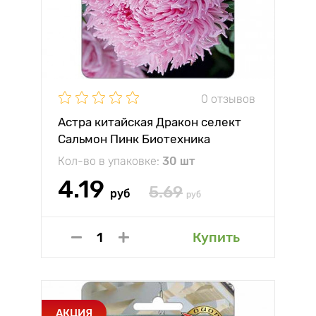
0 отзывов
Астра китайская Дракон селект
Сальмон Пинк Биотехника
Кол-во в упаковке:
30 шт
4.19
5.69
руб
руб
Купить
АКЦИЯ