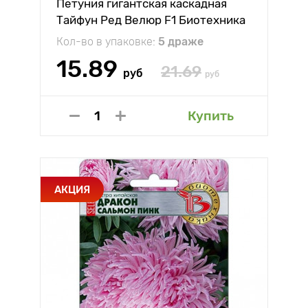
Петуния гигантская каскадная
Тайфун Ред Велюр F1 Биотехника
Кол-во в упаковке:
5 драже
15.89
21.69
руб
руб
Купить
АКЦИЯ