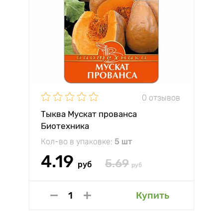
0 отзывов
Тыква Мускат прованса
Биотехника
Кол-во в упаковке:
5 шт
4.19
5.69
руб
руб
Купить