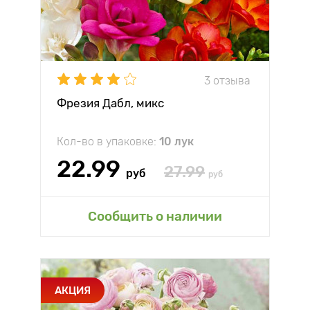
3 отзыва
Фрезия Дабл, микс
Кол-во в упаковке:
10 лук
22.99
27.99
руб
руб
Сообщить о наличии
АКЦИЯ