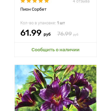
4 отзыва
Пион Сорбет
Кол-во в упаковке:
1 шт
61.99
76.99
руб
руб
Сообщить о наличии