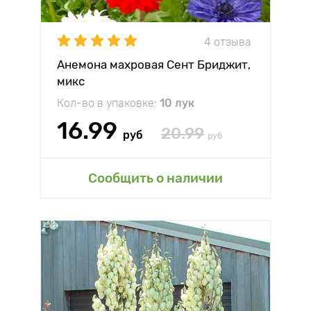
4 отзыва
Анемона махровая Сент Бриджит,
микс
Кол-во в упаковке:
10 лук
16.99
20.99
руб
руб
Сообщить о наличии