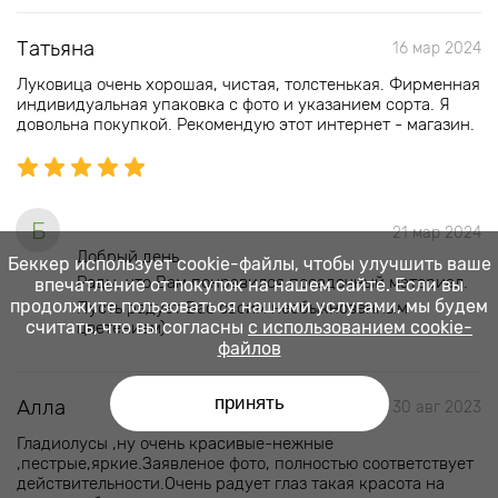
Татьяна
16 мар 2024
Луковица очень хорошая, чистая, толстенькая. Фирменная
индивидуальная упаковка с фото и указанием сорта. Я
довольна покупкой. Рекомендую этот интернет - магазин.
Б
21 мар 2024
Добрый день.
Беккер использует cookie-файлы, чтобы улучшить ваше
Рады, что Вам понравился посадочный материал.
впечатление от покупок на нашем сайте. Если вы
продолжите пользоваться нашими услугами, мы будем
Пусть радует Вас своим необыкновенным
считать, что вы согласны
с использованием cookie-
цветением)
файлов
принять
Алла
30 авг 2023
Гладиолусы ,ну очень красивые-нежные
,пестрые,яркие.Заявленое фото, полностью соответствует
действительности.Очень радует глаз такая красота на