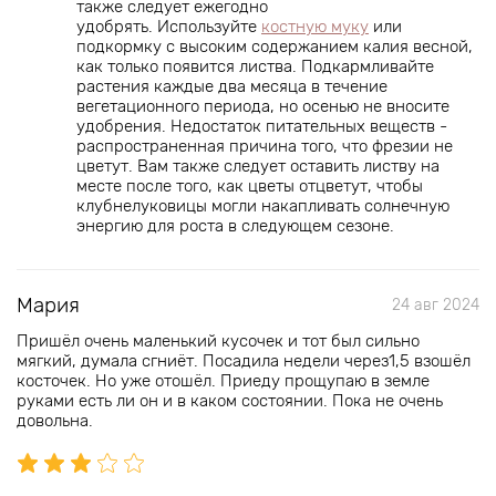
также следует ежегодно
удобрять.
Используйте
костную муку
или
подкормку с высоким содержанием калия весной,
как только появится листва.
Подкармливайте
растения каждые два месяца в течение
вегетационного периода, но осенью не вносите
удобрения.
Недостаток питательных веществ -
распространенная причина того, что фрезии не
цветут.
Вам также следует оставить листву на
месте после того, как цветы отцветут, чтобы
клубнелуковицы могли накапливать солнечную
энергию для роста в следующем сезоне.
Мария
24 авг 2024
Пришёл очень маленький кусочек и тот был сильно
мягкий, думала сгниёт. Посадила недели через1,5 взошёл
косточек. Но уже отошёл. Приеду прощупаю в земле
руками есть ли он и в каком состоянии. Пока не очень
довольна.