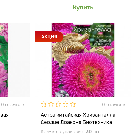
сад
Добавить в мой сад
Купить
ия крупные,
Особенности
Новейшее
АКЦИЯ
оновидные,
направление в
вой окраски
селекции
до 100 см
Высота растения
60 - 80 см
30 х 40 см
Растояние между
30 х 40 см
растениями
ечное место
Местоположение
солнечное место
0 отзывов
0 отзывов
овая
Астра китайская Хризантелла
Сердце Дракона Биотехника
Кол-во в упаковке:
30 шт