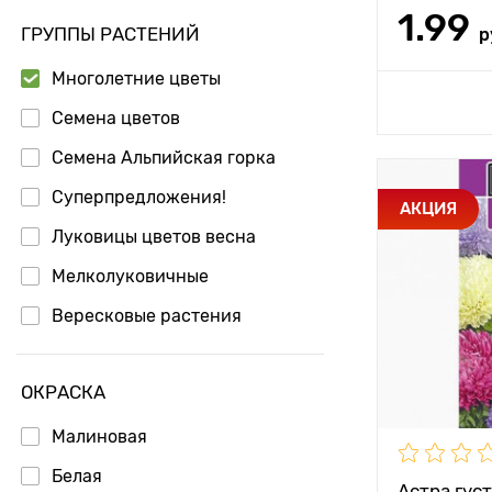
1.99
Бегония
ГРУППЫ РАСТЕНИЙ
р
Бегония ампельная
Многолетние цветы
Доб
Бегония вечноцветущая
Семена цветов
Бегония клубневая
Семена Альпийская горка
Белоцветник
Суперпредложения!
Особенност
АКЦИЯ
Бругмансия
Луковицы цветов весна
Высота рас
Бруннера
Мелколуковичные
Растояние 
растениям
Буддлея
Вересковые растения
Вербейник
Местополо
Луковицы цветов осень
Вероника
ОКРАСКА
Луковицы цветов Звезда
Кепперлайн
Гейхера
Малиновая
Луковицы цветов Лучшая покупка
Георгина
Белая
Астра гус