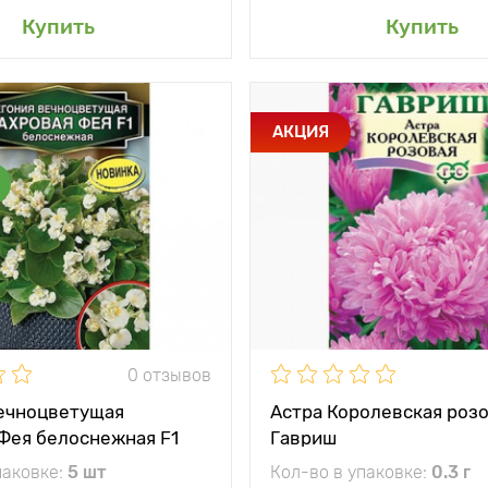
авить в мой сад
Добавить в мой 
Купить
Купить
и
Они хорошо
Особенности
Соцвет
АКЦИЯ
ветвятся и
пи
образуют
розо
множество нежно-
розовых цветков
Высота растения
тения
20 - 25 см
Растояние между
растениями
между
30 х 30 см
и
Местоположение
солн
жение
солнечное место
0 отзывов
ечноцветущая
Астра Королевская роз
Фея белоснежная F1
Гавриш
паковке:
5 шт
Кол-во в упаковке:
0.3 г