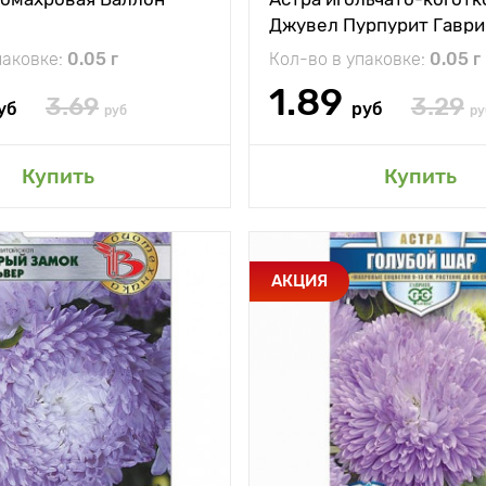
Джувел Пурпурит Гавр
паковке:
0.05 г
Кол-во в упаковке:
0.05 г
1.89
3.69
3.29
уб
руб
руб
ру
авить в мой сад
Добавить в мой 
Купить
Купить
и
Высокорослая
Особенности
На одн
АКЦИЯ
срезочная астра
формиру
пионовидного типа
тения
60 - 70 см
Высота растения
между
30 х 40 см
Растояние между
и
растениями
жение
солнечное место
Местоположение
солн