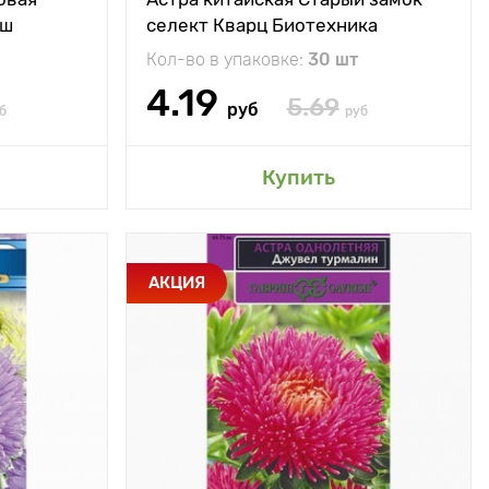
иш
селект Кварц Биотехника
Кол-во в упаковке:
30 шт
4.19
5.69
руб
б
руб
сад
Добавить в мой сад
Купить
ом растении
Особенности
Формируется до 10
АКЦИЯ
ется до 6-8
соцветий
соцветий
фиолетово-красного
оттенка
50 - 60 см
Высота растения
65 - 75 см
30 х 40 см
Растояние между
30 х 40 см
растениями
ечное место
Местоположение
солнечное место