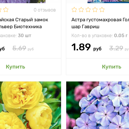
0 отзывов
айская Старый замок
Астра густомахровая Го
львер Биотехника
шар Гавриш
паковке:
30 шт
Кол-во в упаковке:
0.05 г
1.89
5.69
3.29
уб
руб
руб
ру
авить в мой сад
Добавить в мой 
Купить
Купить
и
Редкий сорт с
Особенности
Од
пышными
с
соцветиями
Высота растения
тения
70 - 80 см
Растояние между
между
100 - 120 см
растениями
и