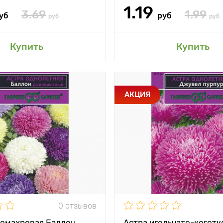
1.19
3.69
1.99
уб
руб
руб
руб
авить в мой сад
Добавить в мой 
Купить
Купить
и
В смеси 8 оттенков
Особенности
Формир
АКЦИЯ
фиолето
тения
50 - 60 см
между
30 х 40 см
Высота растения
и
Растояние между
жение
солнечное место
растениями
Местоположение
солн
0 отзывов
томахровая Баллон
Астра игольчато-коготк