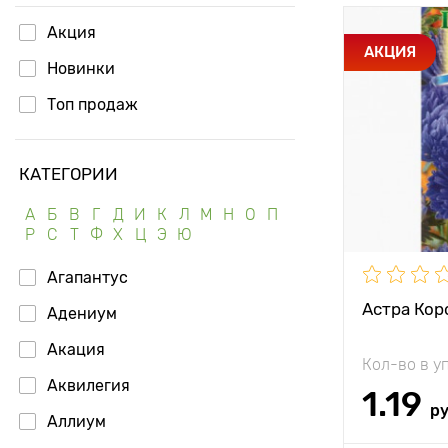
Акция
Особенност
АКЦИЯ
Новинки
Высота рас
Топ продаж
Растояние 
растениям
КАТЕГОРИИ
Местополо
А
Б
В
Г
Д
И
К
Л
М
Н
О
П
Р
С
Т
Ф
Х
Ц
Э
Ю
Агапантус
Астра Кор
Адениум
Акация
Кол-во в у
Аквилегия
1.19
р
Аллиум