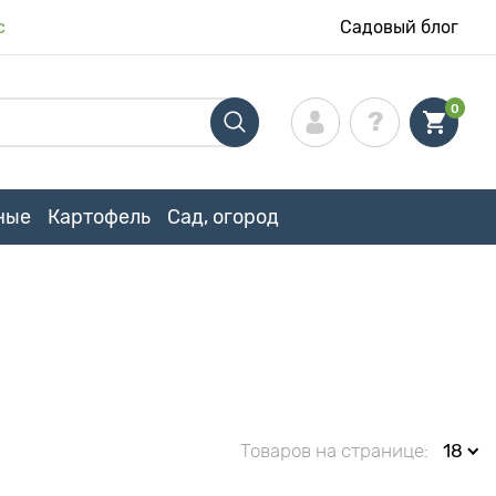
с
Садовый блог
0
ные
Картофель
Сад, огород
Товаров на странице:
18