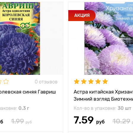
и
Соцветия крупные,
Особенности
Сочетан
АКЦИЯ
пионовидные
хр
очаро
тения
до 100 см
Высота растения
между
30 х 40 см
и
Растояние между
растениями
жение
солнечное место
Местоположение
солн
0 отзывов
олевская синяя Гавриш
Астра китайская Хриза
Зимний взгляд Биотехн
паковке:
0.3 г
Кол-во в упаковке:
30 шт
7.59
1.99
10.29
уб
руб
руб