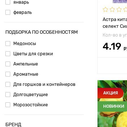
январь
Глоксиния
февраль
Астра кит
Глориоза
март
селект Си
Дицентра
ПОДБОРКА ПО ОСОБЕННОСТЯМ
апрель
Кол-во в у
Инкарвиллея
май
4.19
Медоносы
р
Ирис
июнь
Цветы для срезки
Ирис германский
Ампельные
Доб
Ирис голландский
Ароматные
Ирис сетчатый
Для горшков и контейнеров
Ирис сибирский
Особенност
АКЦИЯ
Долгоцветущие
Ифейон
Морозостойкие
НОВИНКИ
Калла
Высота рас
Компаньоны для роз
Камассия
Растояние 
БРЕНД
растениям