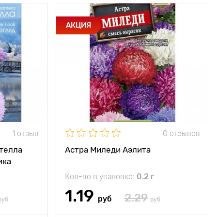
ие качества
Особенности
Без проблем
АКЦИЯ
и стойкости
переносит засуху и
изантемы и
температурные
вание астры
колебания.
60 - 80 см
Высота растения
до 100 см
30 х 40 см
Растояние между
30 х 40 см
растениями
ечное место
Местоположение
солнечное место
1 отзыв
0 отзывов
нтелла
Астра Миледи Аэлита
ика
Кол-во в упаковке:
0.2 г
1.19
2.29
руб
руб
руб