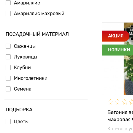
Амариллис
Доб
Амариллис махровый
Анемона
ПОСАДОЧНЫЙ МАТЕРИАЛ
Особенност
Арункус (волжанка)
АКЦИЯ
Астильба
Саженцы
НОВИНКИ
Астра
Луковицы
Высота рас
Астра альпийская
Клубни
Растояние 
Астра китайская
Многолетники
растениям
Астра новобельгийская
Семена
Местополо
Астранция
ПОДБОРКА
Ахиллея (тысячелистник)
Бегония в
махровая 
Бадан (Бергения)
Цветы
Аэлита
Кол-во в у
Банан