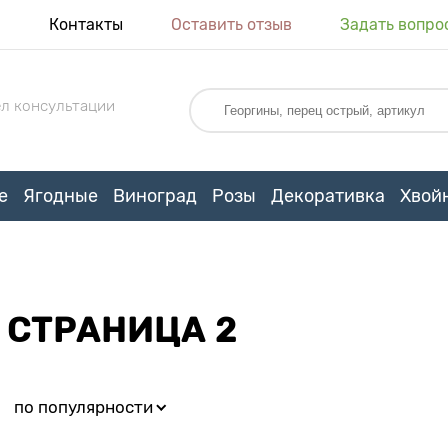
я
Контакты
Оставить отзыв
Задать вопро
л консультации
е
Ягодные
Виноград
Розы
Декоративка
Хвой
 СТРАНИЦА 2
:
по популярности