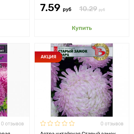
7.59
10.29
руб
руб
сад
Добавить в мой сад
Купить
уется до 10
Особенности
Высокорослая
АКЦИЯ
соцветий
срезочная астра
во-красного
пионовидного типа
оттенка
Высота растения
60 - 70 см
65 - 75 см
Растояние между
30 х 40 см
30 х 40 см
растениями
Местоположение
солнечное место
ечное место
0 отзывов
0 отзывов
овая
Астра китайская Старый замок