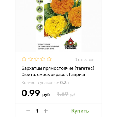
0 отзывов
Бархатцы прямостоячие (тагетес)
Сюита, смесь окрасок Гавриш
Кол-во в упаковке:
0.3 г
0.99
1.69
руб
руб
Купить