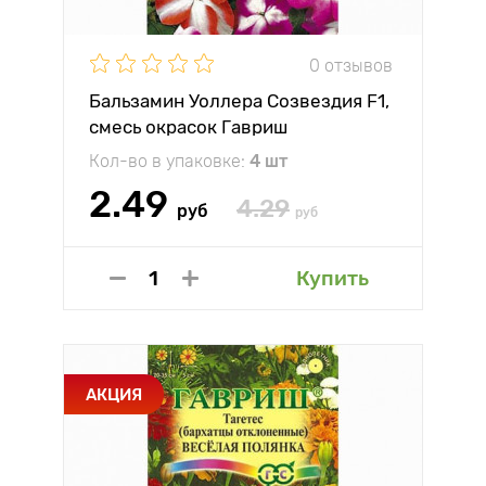
0 отзывов
Бальзамин Уоллера Созвездия F1,
смесь окрасок Гавриш
Кол-во в упаковке:
4 шт
2.49
4.29
руб
руб
Купить
АКЦИЯ