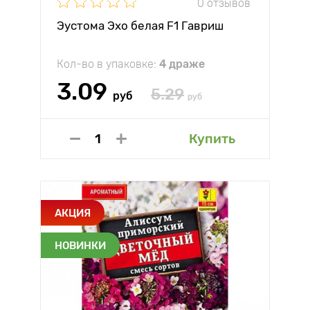
0 отзывов
Эустома Эхо белая F1 Гавриш
Кол-во в упаковке:
4 драже
3.09
5.29
руб
руб
Купить
АКЦИЯ
НОВИНКИ