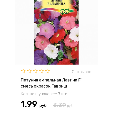
0 отзывов
Петуния ампельная Лавина F1,
смесь окрасок Гавриш
Кол-во в упаковке:
7 шт
1.99
3.39
руб
руб