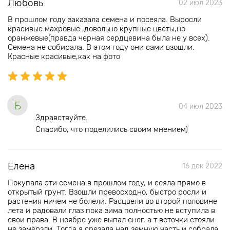
Любовь
02 июл 2023
В прошлом году заказала семена и посеяла. Выросли
красивые махровые ,довольно крупные цветы,но
оранжевые(правда черная сердцевина была не у всех).
Семена не собирала. В этом году они сами взошли.
Красные красивые,как на фото
Б
04 июл 2023
Здравствуйте.
Спасибо, что поделились своим мнением)
Елена
16 дек 2022
Покупала эти семена в прошлом году, и сеяла прямо в
открытый грунт. Взошли превосходно, быстро росли и
растения ничем не болели. Расцвели во второй половине
лета и радовали глаз пока зима полностью не вступила в
свои права. В ноябре уже выпал снег, а т веточки стояли
не замëрзли. Тогда я срезала над земную часть и собрала