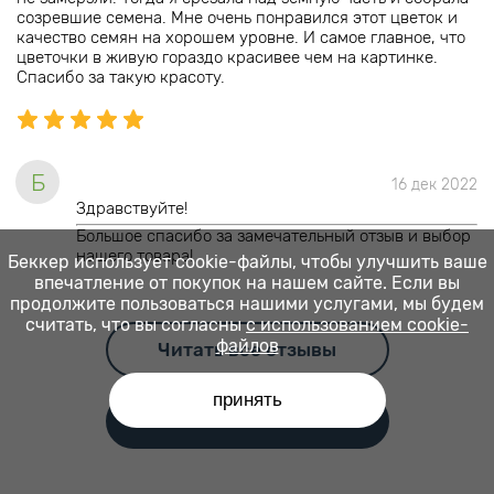
созревшие семена. Мне очень понравился этот цветок и
качество семян на хорошем уровне. И самое главное, что
цветочки в живую гораздо красивее чем на картинке.
Спасибо за такую красоту.
Б
16 дек 2022
Здравствуйте!
Большое спасибо за замечательный отзыв и выбор
нашего товара!
Беккер использует cookie-файлы, чтобы улучшить ваше
впечатление от покупок на нашем сайте. Если вы
продолжите пользоваться нашими услугами, мы будем
считать, что вы согласны
с использованием cookie-
файлов
Читать все отзывы
принять
Оставить отзыв