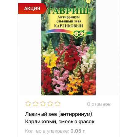
АКЦИЯ
0 отзывов
Львиный зев (антирринум)
Карликовый, смесь окрасок
Гавриш
Кол-во в упаковке:
0.05 г