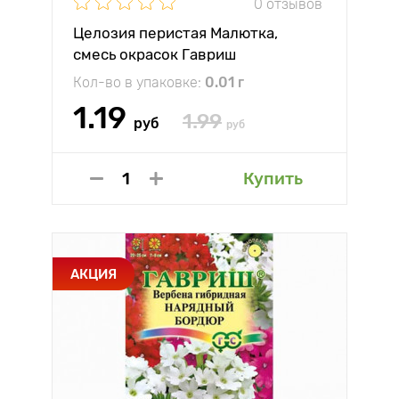
0 отзывов
Целозия перистая Малютка,
смесь окрасок Гавриш
Кол-во в упаковке:
0.01 г
1.19
1.99
руб
руб
Купить
АКЦИЯ