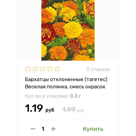
0 отзывов
Бархатцы отклоненные (тагетес)
Веселая полянка, смесь окрасок
Гавриш
Кол-во в упаковке:
0.3 г
1.19
1.99
руб
руб
Купить