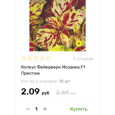
0 отзывов
Колеус Фейерверк Мозаика F1
Престиж
Кол-во в упаковке:
10 шт
2.09
3.49
руб
руб
Купить