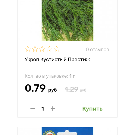
0 отзывов
Укроп Кустистый Престиж
Кол-во в упаковке:
1 г
0.79
1.29
руб
руб
Купить