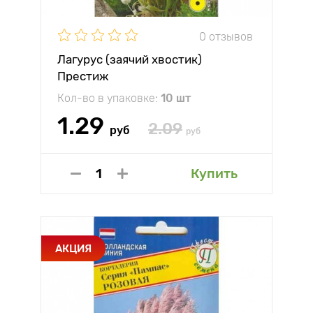
0 отзывов
Лагурус (заячий хвостик)
Престиж
Кол-во в упаковке:
10 шт
1.29
2.09
руб
руб
Купить
АКЦИЯ