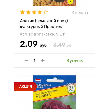
3 отзыва
Арахис (земляной орех)
культурный Престиж
Кол-во в упаковке:
5 шт
2.09
3.49
руб
руб
Купить
АКЦИЯ