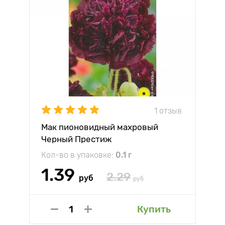
1 отзыв
Мак пионовидный махровый
Черный Престиж
Кол-во в упаковке:
0.1 г
1.39
2.29
руб
руб
Купить