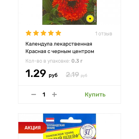
1 отзыв
Календула лекарственная
Красная с черным центром
Престиж
Кол-во в упаковке:
0.3 г
1.29
2.19
руб
руб
Купить
АКЦИЯ