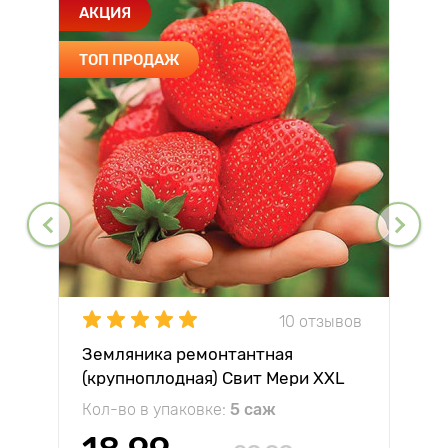
АКЦИЯ
ТОП ПРОДАЖ
10 отзывов
Земляника ремонтантная
(крупноплодная) Свит Мери XXL
Кол-во в упаковке:
5 саж