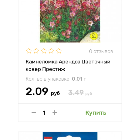
0 отзывов
Камнеломка Арендса Цветочный
ковер Престиж
Кол-во в упаковке:
0.01 г
2.09
3.49
руб
руб
Купить