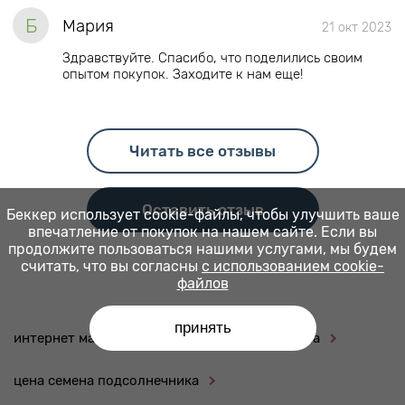
Б
Мария
21 окт 2023
Здравствуйте. Спасибо, что поделились своим
опытом покупок. Заходите к нам еще!
Читать все отзывы
Оставить отзыв
Беккер использует cookie-файлы, чтобы улучшить ваше
впечатление от покупок на нашем сайте. Если вы
продолжите пользоваться нашими услугами, мы будем
считать, что вы согласны
с использованием cookie-
файлов
принять
интернет магазин сзр
цветок канна цена
цена семена подсолнечника