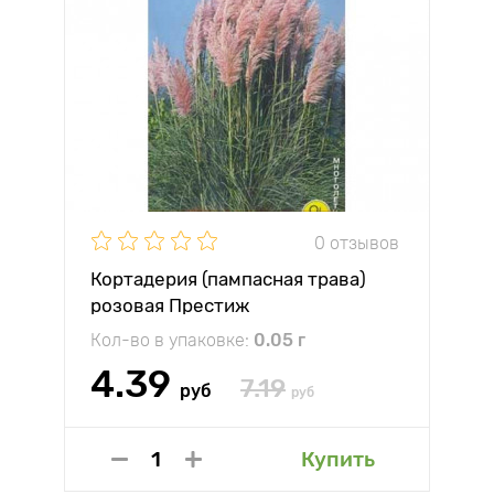
0 отзывов
Кортадерия (пампасная трава)
розовая Престиж
Кол-во в упаковке:
0.05 г
4.39
7.19
руб
руб
Купить